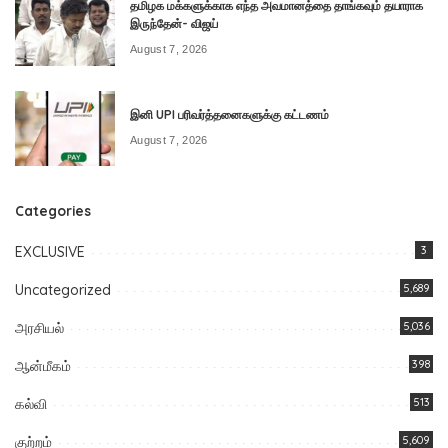
தமிழக மக்களுக்காக எந்த அவமானத்தை தாங்கவும் தயாராக
இருந்தேன்- விஜய்
August 7, 2026
இனி UPI பரிவர்த்தனைகளுக்கு கட்டணம்
August 7, 2026
Categories
EXCLUSIVE
3
Uncategorized
5,689
அரசியல்
5,036
ஆன்மீகம்
398
கல்வி
513
குற்றம்
5,609