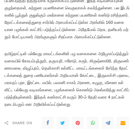
பயன்​படுத்தி தத்ரூபமாக உரு​வாக்​கப்​பட்​டுள்​ளன. இந்த வடிவ​மைப்​பு​கள்
குழந்​தைகள், சுற்​றுலா பயணி​களை வெகு​வாகக் கவர்ந்​துள்​ளன. பல இடங்​
களில் பூத்​துக் குலுங்​கும் மலர்​களை சுற்​றுலா பயணி​கள் கண்டு ரசித்​தனர்.
தோட்​டக்​கலைத்​துறை சார்​பில் அமைக்​கப்​பட்​டுள்ள அரங்​கில் 160 வகை​
யான பழங்​கள் காட்​சிப்​ படுத்​தப்​பட்​டுள்​ளன. அதே​போல் அரசு, தனி​யார் மற்​
றும் போட்​டி​யாளர் அரங்​கு​களும் சிறப்​பாக அமைக்​கப்​பட்​டுள்​ளன.
தமிழ்​நாட்​டின் பல்​வேறு மாவட்​டங்​களின் பழ வகைகளை அறி​முகப்​படுத்​தும்
வகை​யில் கோயம்​புத்​தூர், தரு​மபுரி, ஈரோடு, கரூர், கிருஷ்ணகிரி, திரு​வண்​
ணா​மலை, விழுப்​புரம், தென்​காசி உள்​ளிட்ட மாவட்​டங்​களைச் சேர்ந்த தோட்​
டக்​கலைத் துறை பணி​யாளர்​கள் அதி​ய​மான் கோட்​டை, இரு​வாச்சி பறவை,
மரகதப் புறா, இரட்டை மயில், பவானி​ சாகர் அணை, கழுகு, வீணை உள்​
ளிட்ட பல்​வேறு வடிவங்​களை, பழங்​களைக் கொண்டு அலங்​கரித்து காட்​சிப்​
படுத்​தி​யுள்​ளனர். இந்தக் கண்​காட்சி வரும் 30-ம் தேதி வரை 4 நாட்​கள்
நடை​பெறும் என அறிவிக்கப்பட்டுள்​ளது.
SHARE ON