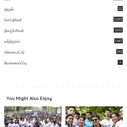
சூழல்
22
செய்திகள்
2,093
நிகழ்ச்சிகள்
1,593
வர்த்தகம்
1,447
விளையாட்டு
192
வேலைவாய்ப்பு
1
You Might Also Enjoy