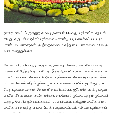
நீல​கிரி மாவட்​டம் குன்​னூர் சிம்ஸ் பூங்​கா​வில் 66-வது பழக்​​காட்சி தொடங்​
கியது. ஒரு டன் பேரீச்​சம்​பழங்​களை கொண்டு வடிவ​மைக்​கப்​பட்ட பிரம்​
மாண்ட டைனோசர்​கள், குழந்தைகளை​யும் சுற்​றுலா பயணி​களை​யும் வெகு​
வாக கவர்ந்துள்​ளன.
கோடை விழா​வின் ஒரு பகு​தி​யாக, குன்​னூர் சிம்ஸ் பூங்​கா​வில் 66-வது
பழக்​காட்சி நேற்று தொடங்​கியது. இந்த ஆண்டு பழக்​காட்​சி​யின் சிறப்​பம்​ச​
மாக 1 டன் எடை​ கொண்ட பேரீச்​சம்​பழங்​களைக் கொண்டு வடிவ​மைக்​கப்​
பட்ட டைனோசர் சிற்பம் பூங்கா முகப்​பில் வைக்​கப்​பட்​டுள்​ளது. மேலும், பல்​
வேறு பழவகைகளைக் கொண்டு தயாரிக்​கப்​பட்ட ஜூராசிக் பார்க் நுழைவு​
வா​யில், சிறிய வகை டைனோசர்​கள், டைனோசர் முட்டை மற்​றும் முட்​டையி​
லிருந்து வெளிவரும் உயிரினங்​கள், தாவரங்​களை உண்​ணும் டைனோசர்​கள்,
டைனோசர் காலத்து பறவை போன்ற வடிவ​மைப்​பு​கள் 4.5 டன் பழங்​களைப்