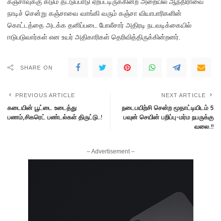
கஞ்சாவுக்கு கடும் தட்டுப்பாடு ஏற்பட்டிருக்கின்ற அறையில் ஆந்திராவை
நாடிச் சென்று கஞ்சாவை வாங்கி வரும் கஞ்சா வியாபாரிகளின்
கொட்டத்தை அடக்க தனிப்படை போலீசார் அதிரடி நடவடிக்கையில்
ஈடுபடுவார்கள் என உயர் அதிகாரிகள் தெரிவித்திருக்கின்றனர்.
SHARE ON
PREVIOUS ARTICLE
NEXT ARTICLE
கடையின் பூட்டை உடைத்து
நடைபயிற்சி சென்ற மூதாட்டியிடம் 5
பணம்,சிகரெட் பண்டல்கள் திருட்டு..!
பவுன் செயின் பறிப்பு-மர்ம நபருக்கு
வலை.!!
– Advertisement –