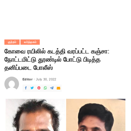
குற்றம்
வர்த்தகம்
கோவை ரயிலில் கடத்தி வரப்பட்ட கஞ்சா:
நோட்டமிட்டு தூண்டில் போட்டு பிடித்த
தனிப்படை போலீஸ்
Editor
July 30, 2022
Posted
by