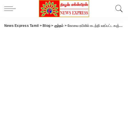
News Express Tamil
>
Blog
>
குற்றம்
>
கோவை ரயிலில் கடத்தி வரப்பட்ட கஞ்சா: நோட்டமிட்டு தூண்டில் போட்டு பிடித்த தனிப்படை போலீஸ்