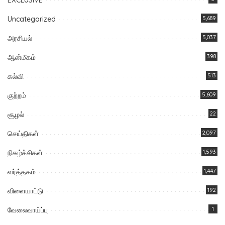
Uncategorized
5,689
அரசியல்
5,037
ஆன்மீகம்
398
கல்வி
513
குற்றம்
5,609
சூழல்
22
செய்திகள்
2,097
நிகழ்ச்சிகள்
1,593
வர்த்தகம்
1,447
விளையாட்டு
192
வேலைவாய்ப்பு
1