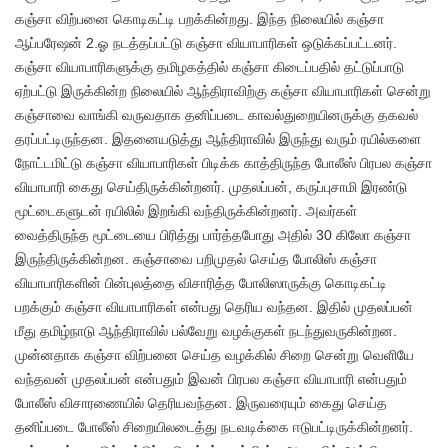
கஞ்சா விற்பனை கொடிகட்டி பறக்கின்றது. இந்த நிலையில் கஞ்சா
ஆப்பரேஷன் 2.ஓ நடத்தப்பட்டு கஞ்சா வியாபாரிகள் ஒடுக்கப்பட்டனர்.
கஞ்சா வியாபாரிகளுக்கு தமிழகத்தில் கஞ்சா கிடைப்பதில் தட்டுப்பாடு
ஏற்பட்டு இருக்கின்ற நிலையில் ஆந்திராவிற்கு கஞ்சா வியாபாரிகள் சென்று
கஞ்சாவை வாங்கி வருவதாக தனிப்படை காவல்துறையினருக்கு தகவல்
தரப்பட்டிருந்தன. இதனையடுத்து ஆந்திராவில் இருந்து வரும் ரயில்களை
நோட்டமிட்டு கஞ்சா வியாபாரிகள் பிடிக்க காத்திருந்த போலீஸ் பிரபல கஞ்சா
வியாபாரி கைது செய்திருக்கின்றனர். முதலப்பன், கருப்புசாமி இரண்டு
மூட்டைகளுடன் ரயிலில் இறங்கி வந்திருக்கின்றனர். அவர்கள்
வைத்திருந்த மூட்டையை பிரித்து பார்த்தபோது அதில் 30 கிலோ கஞ்சா
இருந்திருக்கின்றன. கஞ்சாவை பறிமுதல் செய்த போலிஸ் கஞ்சா
வியாபாரிகளின் பின்புலத்தை விசாரித்த போலிஸாருக்கு கொடிகட்டி
பறக்கும் கஞ்சா வியாபாரிகள் என்பது தெரிய வந்தன. இதில் முதலப்பன்
மீது தமிழ்நாடு ஆந்திராவில் பல்வேறு வழக்குகள் நடந்துவருகின்றன.
முன்னதாக கஞ்சா விற்பனை செய்த வழக்கில் சிறை சென்று வெளியே
வந்தவன் முதலப்பன் என்பதும் இவன் பிரபல கஞ்சா வியாபாரி என்பதும்
போலீஸ் விசாரணையில் தெரியவந்தன. இருவரையும் கைது செய்த
தனிப்படை போலீஸ் சிறையிலடைத்து நடவடிக்கை ஈடுபட்டிருக்கின்றனர்.