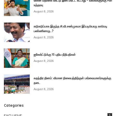
லோன் தொகை கேட்டு இனி மிரட்ட கூடாது – வங்கிகளுக்கு RBI
உத்தரவு
August 8, 2026
கடுகடுப்பாக இருந்த சி.வி.சண்முகமா இப்படியொரு காமெடி
பண்ணினாரு..?
August 8, 2026
ஐகோர்ட்டுக்கு 15 புதிய நீதிபதிகள்
August 8, 2026
சுதந்திர தினம்: விமான நிலையத்திற்குள் பார்வையாளர்களுக்கு
தடை
August 8, 2026
Categories
EXCLUSIVE
3