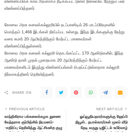
விண்ணப்பிக்க கால அவகாசம் நீடிக்கப்பட் டுள்ள நிலையில், நேற்றும் பலர்
விண்ணப்பித்தனர்.
கோவை அரசு கலைக்கல்லூரியில் நடப்பாண்டில் 26 பாடப்பிரிவுகளில்
மொத்தம் 1,466 இடங்கள் நிரப்பப்பட உள்ளது. இந்த இடங்களுக்கு நேற்று
வரை சுமார் 20 ஆயிரத்திற்கும் மேற்பட்ட மாணவர்கள்
விண்ணப்பித்துள்ளனர்.
கோவை அரசு கலைக் கல்லூரி தொடங்கப்பட்ட 170 ஆண்டுகளில், இந்த
ஆண்டு தான் முதல் முறையாக 20 ஆயிரத்திற்கும் மேற்பட்ட
மாணவர்களிடம் இருந்து விண்ணப்பங்கள் பெறப்பட்டுள்ளதாக கல்லூரி
நிர்வாகத்தினர் தெரிவித்தனர்.
SHARE ON
PREVIOUS ARTICLE
NEXT ARTICLE
காந்திகிராம பல்கலைக்கழக துணை
ஓய்வூதியதாரர்களுக்கு ஹேப்பி
வேந்தராக குர்மித்சிங் நியமனம்-
நியூஸ்… தபால்காரர்கள் மூலம் வீடு
-எதிர்ப்பு தெரிவித்து ஆட்சிமன்ற குழு
தேடி வருது டிஜிட்டல் உயிர்வாழ்