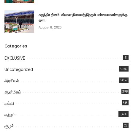
சுதந்திர தினம்: விமான நிலையத்திற்குள் பார்வையாளர்களுக்கு
தடை
August 8, 2026
Categories
EXCLUSIVE
3
Uncategorized
5,689
அரசியல்
5,037
ஆன்மீகம்
398
கல்வி
513
குற்றம்
5,609
சூழல்
22