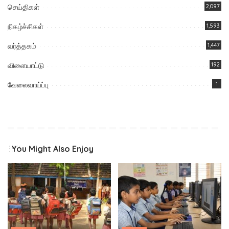
செய்திகள்
2,097
நிகழ்ச்சிகள்
1,593
வர்த்தகம்
1,447
விளையாட்டு
192
வேலைவாய்ப்பு
1
You Might Also Enjoy