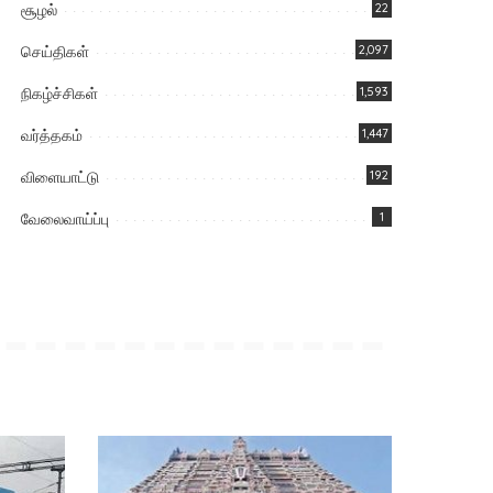
சூழல்
22
செய்திகள்
2,097
நிகழ்ச்சிகள்
1,593
வர்த்தகம்
1,447
விளையாட்டு
192
வேலைவாய்ப்பு
1