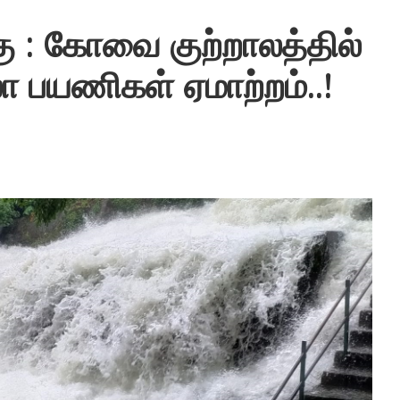
கு : கோவை குற்றாலத்தில்
ா பயணிகள் ஏமாற்றம்..!