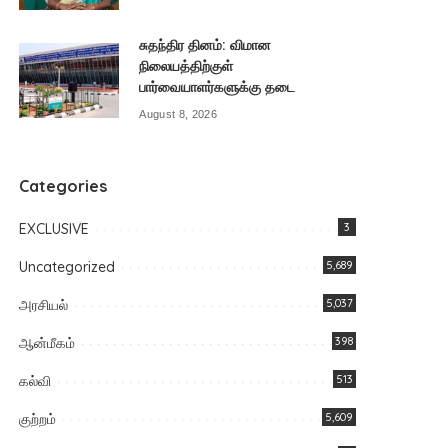
சுதந்திர தினம்: விமான
நிலையத்திற்குள்
பார்வையாளர்களுக்கு தடை
August 8, 2026
Categories
EXCLUSIVE
3
Uncategorized
5,689
அரசியல்
5,037
ஆன்மீகம்
398
கல்வி
513
குற்றம்
5,609