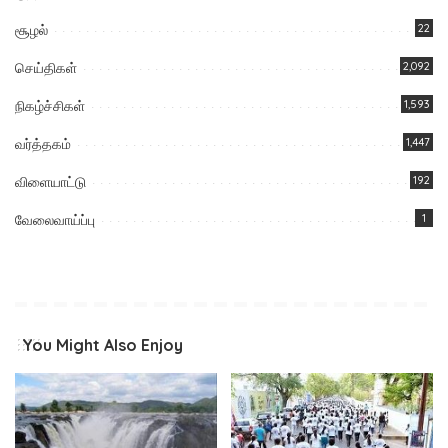
சூழல்
22
செய்திகள்
2,092
நிகழ்ச்சிகள்
1,593
வர்த்தகம்
1,447
விளையாட்டு
192
வேலைவாய்ப்பு
1
You Might Also Enjoy