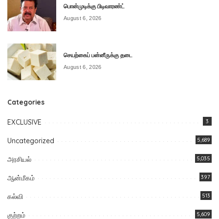
பொன்முடிக்கு பிடிவாரண்ட்
August 6, 2026
செயற்கைப் பன்னீருக்கு தடை
August 6, 2026
Categories
EXCLUSIVE
3
Uncategorized
5,689
அரசியல்
5,035
ஆன்மீகம்
397
கல்வி
513
குற்றம்
5,609