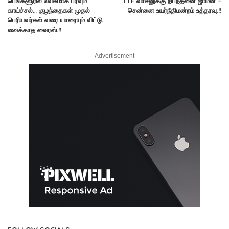
பெங்களூரில் வேகமாக பரவும்
TTF வாசனுக்கு நிபந்தனை ஜாமீன் –
காய்ச்சல்… குழந்தைகள் முதல்
சென்னை உயர்நீதிமன்றம் உத்தரவு.!!
பெரியவர்கள் வரை யாரையும் விட்டு
வைக்காத வைரஸ்.!!
– Advertisement –