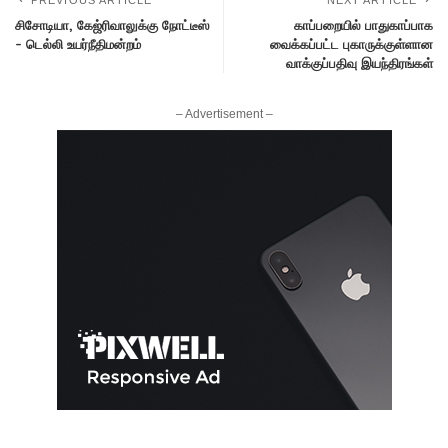
PREVIOUS ARTICLE
NEXT ARTICLE
சிசோடி​யா, கேஜ்ரி​வாலுக்கு நோட்டீஸ்
காப்பறையில் பாதுகாப்பாக
– டெல்லி உயர்நீதிமன்றம்
வைக்கப்பட்ட புகாருக்குள்ளான
வாக்குப்பதிவு இயந்திரங்கள்
– Advertisement –