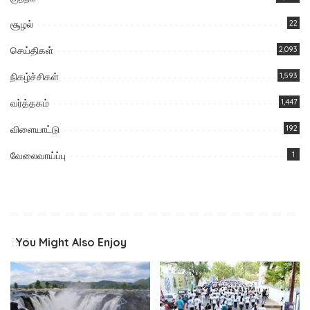
சூழல்
22
செய்திகள்
2,093
நிகழ்ச்சிகள்
1,593
வர்த்தகம்
1,447
விளையாட்டு
192
வேலைவாய்ப்பு
1
You Might Also Enjoy