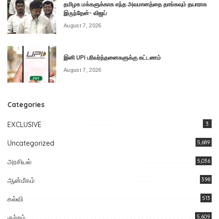
தமிழக மக்களுக்காக எந்த அவமானத்தை தாங்கவும் தயாராக
இருந்தேன்- விஜய்
August 7, 2026
இனி UPI பரிவர்த்தனைகளுக்கு கட்டணம்
August 7, 2026
Categories
EXCLUSIVE
3
Uncategorized
5,689
அரசியல்
5,036
ஆன்மீகம்
398
கல்வி
513
குற்றம்
5,609