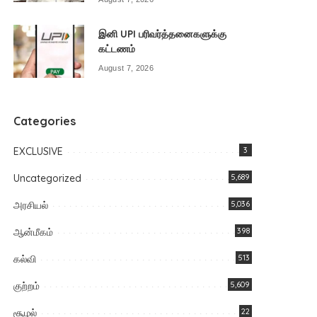
இனி UPI பரிவர்த்தனைகளுக்கு
கட்டணம்
August 7, 2026
Categories
EXCLUSIVE
3
Uncategorized
5,689
அரசியல்
5,036
ஆன்மீகம்
398
கல்வி
513
குற்றம்
5,609
சூழல்
22