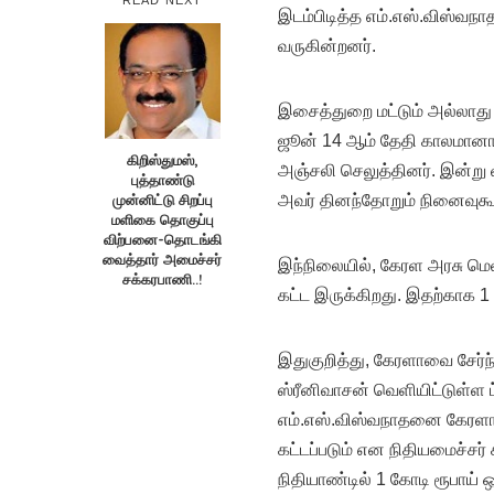
இடம்பிடித்த எம்.எஸ்.விஸ்வ
வருகின்றனர்.
இசைத்துறை மட்டும் அல்லாது 
ஜூன் 14 ஆம் தேதி காலமானார
கிறிஸ்துமஸ்,
அஞ்சலி செலுத்தினர். இன்று 
புத்தாண்டு
முன்னிட்டு சிறப்பு
அவர் தினந்தோறும் நினைவுகூர
மளிகை தொகுப்பு
விற்பனை-தொடங்கி
வைத்தார் அமைச்சர்
இந்நிலையில், கேரள அரசு மெ
சக்கரபாணி..!
கட்ட இருக்கிறது. இதற்காக 1 
இதுகுறித்து, கேரளாவை சேர்ந
ஸ்ரீனிவாசன் வெளியிட்டுள்ள ட்
எம்.எஸ்.விஸ்வநாதனை கேரளா க
கட்டப்படும் என நிதியமைச்சர் 
நிதியாண்டில் 1 கோடி ரூபாய் ஒத