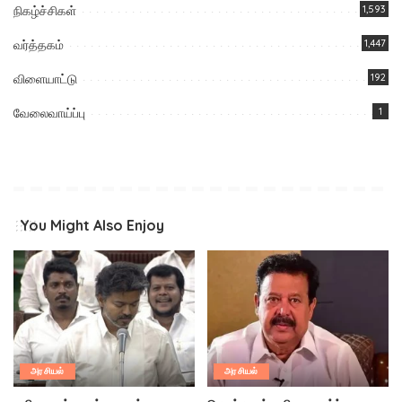
நிகழ்ச்சிகள்
1,593
வர்த்தகம்
1,447
விளையாட்டு
192
வேலைவாய்ப்பு
1
You Might Also Enjoy
அரசியல்
அரசியல்