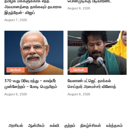
தமிழக மக்களுக்காக எந்த
பொன்முடிக்கு பிடிவாரண்ட்
அவமானத்தை தாங்கவும் தயாராக
August 6, 2026
இருந்தேன்- விஜய்
August 7, 2026
அரசியல்
அரசியல்
370-வது பிரிவு ரத்து – காஷ்மீர்
வேளாண் பட்ஜெட் தாக்கல்
முன்னேற்றம் – மோடி பெருமிதம்
செய்தார் அமைச்சர் வினோத்
August 6, 2026
August 6, 2026
அரசியல்
ஆன்மீகம்
கல்வி
குற்றம்
நிகழ்ச்சிகள்
வர்த்தகம்