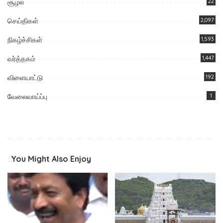
சூழல்
22
செய்திகள்
2,097
நிகழ்ச்சிகள்
1,593
வர்த்தகம்
1,447
விளையாட்டு
192
வேலைவாய்ப்பு
1
You Might Also Enjoy