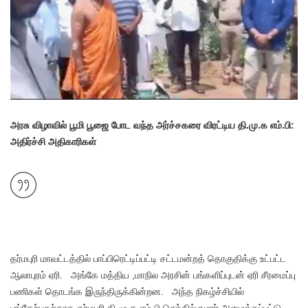
அரசு விழாவில் பூமி பூஜை போட வந்த அர்ச்சகரை விரட்டிய தி.மு.க எம்.பி:
அதிர்ச்சி அதிகாரிகள்
தர்மபுரி மாவட்டத்தில் பாப்பிரெட்டிப்பட்டி சட்டமன்றத் தொகுதிக்கு உட்பட்ட
ஆலாபுரம் ஏரி. அங்கே மத்திய ,மாநில அரசின் பங்களிப்புடன் ஏரி சீரமைப்பு
பணிகள் தொடங்க இருந்திருக்கின்றன. அந்த நிகழ்ச்சியில்
பங்கேற்பதற்காக தர்மபுரி தி.மு.க எம்.பி செந்தில்குமார் அழைக்கப்பட்டு