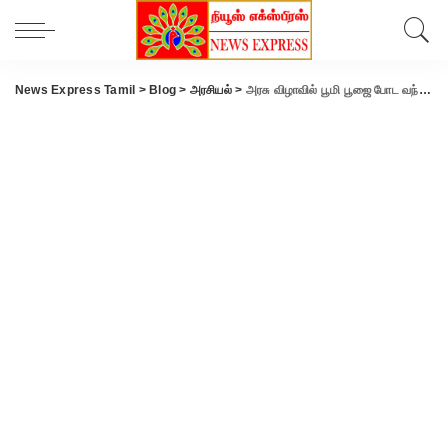
News Express Tamil
>
Blog
>
அரசியல்
>
அரசு விழாவில் பூமி பூஜை போட வந்த அர்ச்சகரை விரட்டிய தி.மு.க எம்.பி: அதிர்ச்சி அதிகாரிகள்