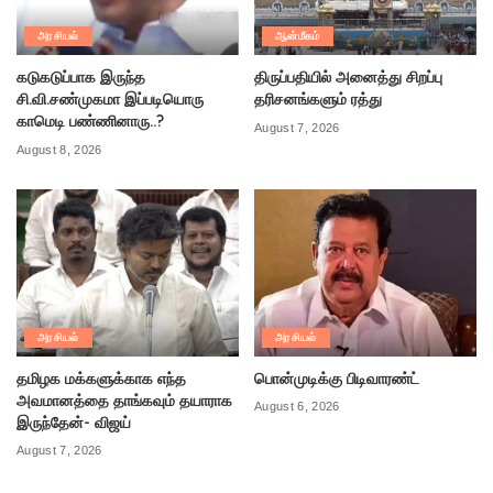
அரசியல்
ஆன்மீகம்
கடுகடுப்பாக இருந்த
திருப்பதியில் அனைத்து சிறப்பு
சி.வி.சண்முகமா இப்படியொரு
தரிசனங்களும் ரத்து
காமெடி பண்ணினாரு..?
August 7, 2026
August 8, 2026
அரசியல்
அரசியல்
தமிழக மக்களுக்காக எந்த
பொன்முடிக்கு பிடிவாரண்ட்
அவமானத்தை தாங்கவும் தயாராக
August 6, 2026
இருந்தேன்- விஜய்
August 7, 2026