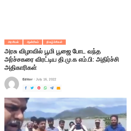
அரசியல்
ஆன்மீகம்
நிகழ்ச்சிகள்
அரசு விழாவில் பூமி பூஜை போட வந்த
அர்ச்சகரை விரட்டிய தி.மு.க எம்.பி: அதிர்ச்சி
அதிகாரிகள்
Editor
July 16, 2022
Posted
by