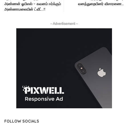
அண்ணன் ஓபிஎஸ் – கவனம் ஈர்க்கும்
வனத்துறையினர் விசாரணை…
அண்ணாமலையின் ட்வீட்..!!
– Advertisement –
FOLLOW SOCIALS