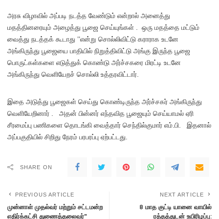
அரசு விழாவில் அப்படி நடத்த வேண்டும் என்றால் அனைத்து
மதத்தினரையும் அழைத்து பூஜை செய்யுங்கள் . ஒரு மதத்தை மட்டும்
வைத்து நடத்தக் கூடாது ’’என்று சொல்லிவிட்டு கராராக உடனே
அங்கிருந்து பூஜையை பாதியில் நிறுத்திவிட்டு அங்கு இருந்த பூஜை
பொருட்கள்களை எடுத்துக் கொண்டு அர்ச்சகரை மிரட்டி உடனே
அங்கிருந்து வெளியேறச் சொல்லி உத்தரவிட்டார்.
இதை அடுத்து பூஜைகள் செய்து கொண்டிருந்த அர்ச்சகர் அங்கிருந்து
வெளியேறினார் . அதன் பின்னர் எந்தவித பூஜையும் செய்யாமல் ஏரி
சீரமைப்பு பணிகளை தொடங்கி வைத்தார் செந்தில்குமார் எம்.பி. இதனால்
அப்பகுதியில் சிறிது நேரம் பரபரப்பு ஏற்பட்டது.
SHARE ON
PREVIOUS ARTICLE
NEXT ARTICLE
முன்னாள் முதல்வர் மற்றும் சட்டமன்ற
8 மாத குட்டி யானை வாயில்
எதிர்க்கட்சி துணைத்தலைவர்”
ரத்தத்துடன் உயிரிழப்பு: