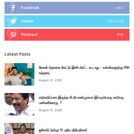
Facebook
LIKE
Twitter
FOLLOW
Pinterest
PIN
Latest Posts
லோன் தொகை கேட்டு இனி மிரட்ட கூடாது – வங்கிகளுக்கு RBI
உத்தரவு
August 8, 2026
கடுகடுப்பாக இருந்த சி.வி.சண்முகமா இப்படியொரு காமெடி
பண்ணினாரு..?
August 8, 2026
ஐகோர்ட்டுக்கு 15 புதிய நீதிபதிகள்