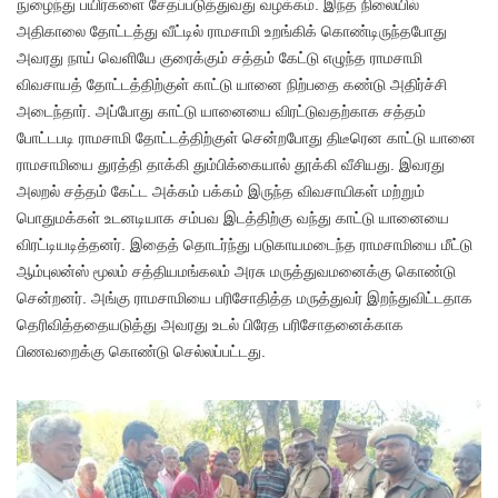
நுழைந்து பயிர்களை சேதப்படுத்துவது வழக்கம். இந்த நிலையில்
அதிகாலை தோட்டத்து வீட்டில் ராமசாமி உறங்கிக் கொண்டிருந்தபோது
அவரது நாய் வெளியே குரைக்கும் சத்தம் கேட்டு எழுந்த ராமசாமி
விவசாயத் தோட்டத்திற்குள் காட்டு யானை நிற்பதை கண்டு அதிர்ச்சி
அடைந்தார். அப்போது காட்டு யானையை விரட்டுவதற்காக சத்தம்
போட்டபடி ராமசாமி தோட்டத்திற்குள் சென்றபோது திடீரென காட்டு யானை
ராமசாமியை துரத்தி தாக்கி தும்பிக்கையால் தூக்கி வீசியது. இவரது
அலறல் சத்தம் கேட்ட அக்கம் பக்கம் இருந்த விவசாயிகள் மற்றும்
பொதுமக்கள் உடனடியாக சம்பவ இடத்திற்கு வந்து காட்டு யானையை
விரட்டியடித்தனர். இதைத் தொடர்ந்து படுகாயமடைந்த ராமசாமியை மீட்டு
ஆம்புலன்ஸ் மூலம் சத்தியமங்கலம் அரசு மருத்துவமனைக்கு கொண்டு
சென்றனர். அங்கு ராமசாமியை பரிசோதித்த மருத்துவர் இறந்துவிட்டதாக
தெரிவித்ததையடுத்து அவரது உடல் பிரேத பரிசோதனைக்காக
பிணவறைக்கு கொண்டு செல்லப்பட்டது.