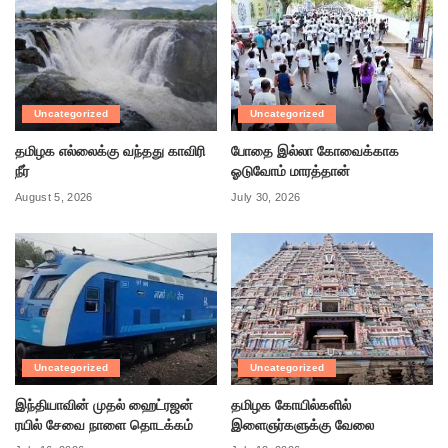
Uncategorized
Uncategorized
தமிழக எல்லைக்கு வந்தது காவிரி
போதை இல்லா கோவைக்காக
நீர்
ஓடுவோம் மாரத்தான்
August 5, 2026
July 30, 2026
Uncategorized
Uncategorized
இந்தியாவின் முதல் ஹைட்ரஜன்
தமிழக கோயில்களில்
ரயில் சேவை நாளை தொடக்கம்
இளைஞர்களுக்கு வேலை