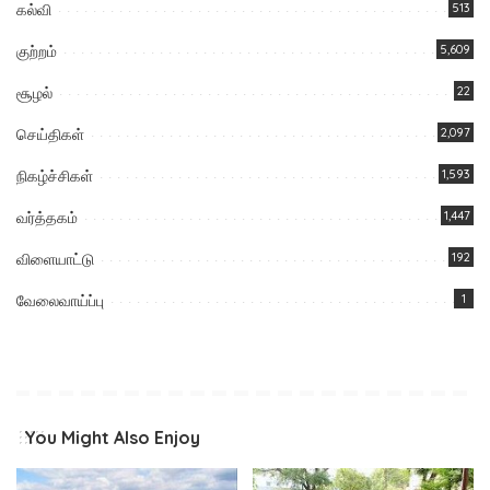
கல்வி
513
குற்றம்
5,609
சூழல்
22
செய்திகள்
2,097
நிகழ்ச்சிகள்
1,593
வர்த்தகம்
1,447
விளையாட்டு
192
வேலைவாய்ப்பு
1
You Might Also Enjoy