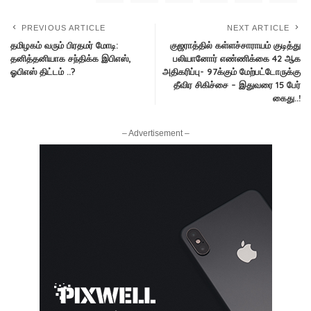
PREVIOUS ARTICLE
NEXT ARTICLE
தமிழகம் வரும் பிரதமர் மோடி:
குஜராத்தில் கள்ளச்சாராயம் குடித்து
தனித்தனியாக சந்திக்க இபிஎஸ்,
பலியானோர் எண்ணிக்கை 42 ஆக
ஓபிஎஸ் திட்டம் ..?
அதிகரிப்பு- 97க்கும் மேற்பட்டோருக்கு
தீவிர சிகிச்சை – இதுவரை 15 பேர்
கைது..!
– Advertisement –