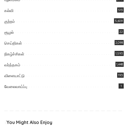
கல்வி
513
குற்றம்
5,609
சூழல்
22
செய்திகள்
2,098
நிகழ்ச்சிகள்
1,593
வர்த்தகம்
1,448
விளையாட்டு
193
வேலைவாய்ப்பு
1
You Might Also Enjoy