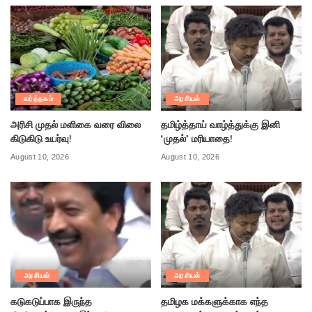
வர்த்தகம்
அரசியல்
அரிசி முதல் மளிகை வரை விலை
தமிழ்த்தாய் வாழ்த்துக்கு இனி
கிடுகிடு உயர்வு!
‘முதல்’ மரியாதை!
August 10, 2026
August 10, 2026
அரசியல்
அரசியல்
கடுகடுப்பாக இருந்த
தமிழக மக்களுக்காக எந்த