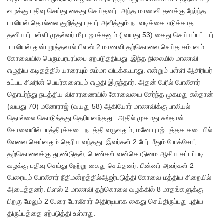
வழக்கு பதிவு செய்து கைது செய்தனர். அந்த மாணவி தனக்கு நேர்ந்த
பாலியல் தொல்லை குறித்து புகார் அளித்தும் நடவடிக்கை எடுக்காத
தனியார் பள்ளி முதல்வர் மீரா ஜாக்சனும் ( வயது 53) கைது செய்யப்பட்டார்
.பாலியல் துன்புறுத்தலால் பிளஸ் 2 மாணவி தற்கொலை செய்த சம்பவம்
கோவையில் பெரும்பரபரப்பை ஏற்படுத்தியது .இந்த நிலையில் மாணவி
எழுதிய கடிதத்தில் யாரையும் சும்மா விடக்கூடாது. என்றும் பள்ளி ஆசிரியர்
உட்பட சிலரின் பெயர்களையும் எழுதி இருந்தார். அதன் பேரில் போலீசார்
தொடர்ந்து நடத்திய விசாரணையில் கோவையை சேர்ந்த முகமது சுல்தான்
(வயது 70) மனோராஜ் (வயது 58) ஆகியோர் மாணவிக்கு பாலியல்
தொல்லை கொடுத்தது தெரியவந்தது . அதில் முகமது சுல்தான்
கோவையில் பாத்திரக்கடை நடத்தி வருவதும், மனோராஜ் புத்தக கடையில்
வேலை செய்வதும் தெரிய வந்தது. இவர்கள் 2 பேர் மீதும் போக்சோ’,
தற்கொலைக்கு தூண்டுதல், பெண்கள் வன்கொடுமை ஆகிய சட்டப்படி
வழக்கு பதிவு செய்து நேற்று கைது செய்தனர். பின்னர் அவர்கள் 2
பேரையும் போலீசார் நீதிமன்றத்தில்ஆஜர்படுத்தி கோவை மத்திய சிறையில்
அடைத்தனர். பிளஸ் 2 மாணவி தற்கொலை வழக்கில் 8 மாதங்களுக்கு
பிறகு மேலும் 2 பேரை போலீசார் அதிரடியாக கைது செய்திருப்பது புதிய
திருப்பத்தை ஏற்படுத்தி உள்ளது.