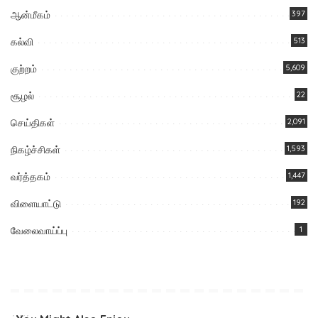
ஆன்மீகம்
397
கல்வி
513
குற்றம்
5,609
சூழல்
22
செய்திகள்
2,091
நிகழ்ச்சிகள்
1,593
வர்த்தகம்
1,447
விளையாட்டு
192
வேலைவாய்ப்பு
1