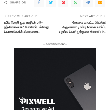
SHARE ON
PREVIOUS ARTICLE
NEXT ARTICLE
ரயில் மோதி ஐ.டி ஊழியர் பலி-
கோவை மாவட்ட ஆட்சியர்
தற்கொலையா? போலீசார் பல்வேறு
அலுவலகம் முன்பு வேலை வாய்ப்பு
கோணங்களில் விசாரணை…
வழங்க கோரி முற்றுகை போராட்டம்..!
– Advertisement –