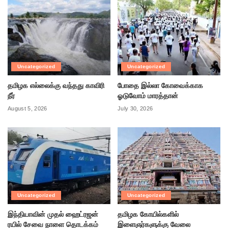
Uncategorized
Uncategorized
தமிழக எல்லைக்கு வந்தது காவிரி
போதை இல்லா கோவைக்காக
நீர்
ஓடுவோம் மாரத்தான்
August 5, 2026
July 30, 2026
Uncategorized
Uncategorized
இந்தியாவின் முதல் ஹைட்ரஜன்
தமிழக கோயில்களில்
ரயில் சேவை நாளை தொடக்கம்
இளைஞர்களுக்கு வேலை