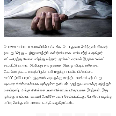
கோவை சாய்பாபா காலனியில் உள்ள கே. கே .புதூரை சேர்ந்தவர் விகாஷ்
(வயது 32) ஐ.டி. நிறுவனத்தில் என்ஜினியராக பணியாற்றி வருகிறார்.
வீட்டிலிருந்து வேலை பார்த்து வந்தார். தூக்கம் வராமல் இருக்க பிஸ்கட்
சாப்பிட்டு உள்ளார்.அப்போது தவறுதலாக அவரது வீட்டில் எலிகளை
கொல்வதற்காக வைத்திருந்த எலி மருந்து தடவிய பிஸ்கட்டை
சாப்பிட்டுவிட்டாராம். இதனால் அவருக்கு வாந்தி- மயக்கம் ஏற்பட்டது.
அவரை சிகிச்சைக்காக அங்குள்ள தனியார் மருத்துவமனைக்கு எடுத்துச்
சென்றனர். அங்கு சிகிச்சை பலனளிக்காமல் பரிதாபமாக இறந்தார். இது
குறித்து சாய்பாபா காலனி போலீசில் புகார் செய்யப்பட்டது. போலீசார் வழக்கு
பதிவு செய்து விசாரணை நடத்தி வருகிறார்கள்..