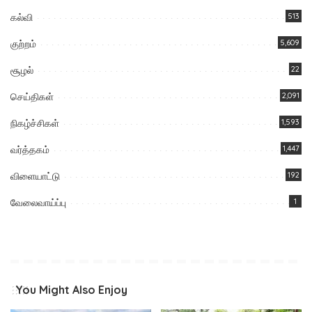
கல்வி
513
குற்றம்
5,609
சூழல்
22
செய்திகள்
2,091
நிகழ்ச்சிகள்
1,593
வர்த்தகம்
1,447
விளையாட்டு
192
வேலைவாய்ப்பு
1
You Might Also Enjoy