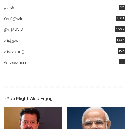
சூழல்
22
செய்திகள்
2,091
நிகழ்ச்சிகள்
1,593
வர்த்தகம்
1,447
விளையாட்டு
192
வேலைவாய்ப்பு
1
You Might Also Enjoy