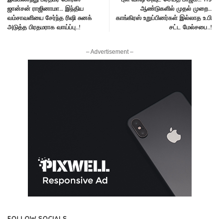
ஜான்சன் ராஜினாமா… இந்திய
ஆண்டுகளில் முதல் முறை…
வம்சாவளியை சேர்ந்த ரிஷி சுனக்
காங்கிரஸ் உறுப்பினர்கள் இல்லாத உ.பி
அடுத்த பிரதமராக வாய்ப்பு..!
சட்ட மேல்சபை..!
– Advertisement –
FOLLOW SOCIALS