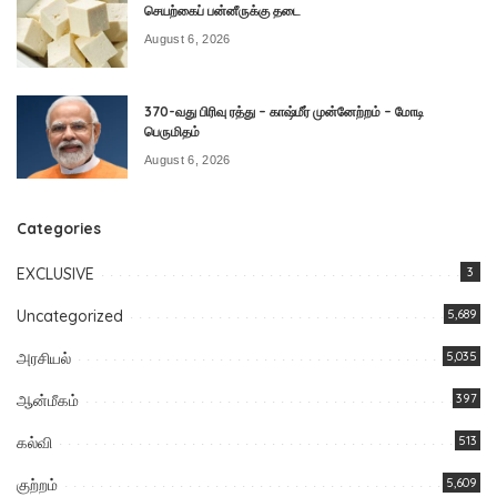
செயற்கைப் பன்னீருக்கு தடை
August 6, 2026
370-வது பிரிவு ரத்து – காஷ்மீர் முன்னேற்றம் – மோடி
பெருமிதம்
August 6, 2026
Categories
EXCLUSIVE
3
Uncategorized
5,689
அரசியல்
5,035
ஆன்மீகம்
397
கல்வி
513
குற்றம்
5,609