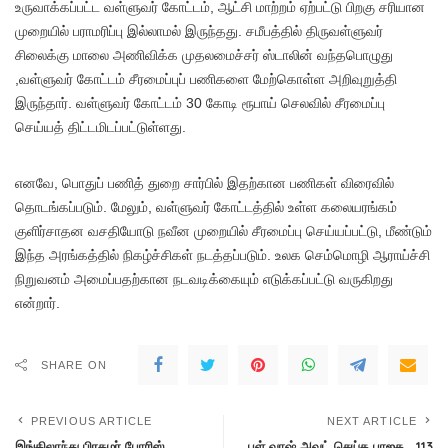
உருவாக்கப்பட்ட வள்ளுவர் கோட்டம், ஆட்சி மாற்றம் ஏற்பட்டு பிறகு சரியான
முறையில் பராமரிப்பு இல்லாமல் இருந்தது. சமீபத்தில் திருவள்ளுவர்
சிலைக்கு மாலை அணிவிக்க முதலமைச்சர் ஸ்டாலின் வந்தபொழுது
,வள்ளுவர் கோட்டம் சீரமைப்புப் பணிகளை மேற்கொள்ள அறிவுறுத்தி
இருந்தார். வள்ளுவர் கோட்டம் 30 கோடி ரூபாய் செலவில் சீரமைப்பு
செய்யத் திட்டமிடப்பட்டுள்ளது.
எனவே, பொதுப் பணித் துறை சார்பில் இதற்கான பணிகள் விரைவில்
தொடங்கப்படும். மேலும், வள்ளுவர் கோட்டத்தில் உள்ள கலையரங்கம்
குளிர்சாதன வசதியோடு நவீன முறையில் சீரமைப்பு செய்யப்பட்டு, மீண்டும்
இந்த அரங்கத்தில் நிகழ்ச்சிகள் நடத்தப்படும். உலக செம்மொழி ஆராய்ச்சி
நிறுவனம் அமைப்பதற்கான நடவடிக்கையும் எடுக்கப்பட்டு வருகிறது
என்றார்.
SHARE ON
PREVIOUS ARTICLE
NEXT ARTICLE
இங்கிலாந்து பிரதமர் போரிஸ்
புள் வாஷ் அவுட் செய்த பாஜக… 113