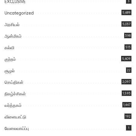
EXCLUSIVE
3
Uncategorized
5,689
அரசியல்
5,037
ஆன்மீகம்
398
கல்வி
513
குற்றம்
5,609
சூழல்
22
செய்திகள்
2,097
நிகழ்ச்சிகள்
1,593
வர்த்தகம்
1,447
விளையாட்டு
192
வேலைவாய்ப்பு
1