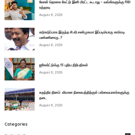
லோன் தொகை கேட்டு இனி மிரட்ட கூடாது – வங்கிகளுக்கு RBI
உத்தரவு
August 8, 2026
கடுகடுப்பாக இருந்த சி.வி.சண்முகமா இப்படியொரு காமெடி
பண்ணினாரு..?
August 8, 2026
ஐகோர்ட்டுக்கு 15 புதிய நீதிபதிகள்
August 8, 2026
சுதந்திர தினம்: விமான நிலையத்திற்குள் பார்வையாளர்களுக்கு
தடை
August 8, 2026
Categories