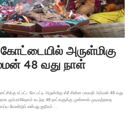
 கோட்டையில் அருள்மிகு
்மன் 48 வது நாள்
!
ட்சிக்கு உட்பட்ட சேடபட்டி அருள்மிகு ஸ்ரீ சின்ன பகவதி அம்மன் 48 வது
க கும்பாபிஷேகம் கடந்த 48 நாட்களுக்கு முன்னால் முடிவுற்றதை
ை செய்ய வேண்டும் என்பது ஐதீகம்
...