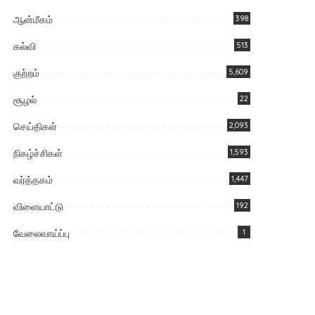
ஆன்மீகம்
398
கல்வி
513
குற்றம்
5,609
சூழல்
22
செய்திகள்
2,093
நிகழ்ச்சிகள்
1,593
வர்த்தகம்
1,447
விளையாட்டு
192
வேலைவாய்ப்பு
1