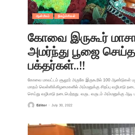
ஆன்மீகம்
நிகழ்ச்சிகள்
கோவை இருகூர் மாச
அமர்ந்து பூஜை செய்த
பக்தர்கள்..!!
கோவை மாவட்டம் சூலூர் அருகே இருகூரில் 100 ஆண்டுகள் ப
மாதம் வெள்ளிக்கிழமைகளில் அம்மனுக்கு சிறப்பு வழிபாடு நடைப
செய்து வழிபாடு நடைபெற்றது. வருட வருடம் அம்மனுக்கு ஆடி
Editor
July 30, 2022
Posted
by