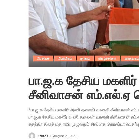
அரசியல்
ஆன்மீகம்
குற்றம்
நிகழ்ச்சிகள்
வர்த்தகம
பா.ஜ.க தேசிய மகளி
சீனிவாசன் எம்.எல்.ஏ ச
*பா.ஜ.க தேசிய மகளிர் அணி தலைவி வானதி சீனிவாசன் எம்.எல
பா.ஜ.க தேசிய மகளிர் அணி தலைவர் வானதி சீனிவாசன் எம்.எல
சுதந்திர தினத்தை நாடு முழுவதும் சிறப்பாக கொண்டாடுவதற்க
Editor
August 2, 2022
Posted