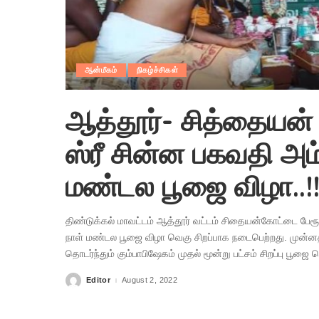
ஆன்மீகம்
நிகழ்ச்சிகள்
ஆத்தூர்- சித்தையன்
ஸ்ரீ சின்ன பகவதி அம
மண்டல பூஜை விழா..!
திண்டுக்கல் மாவட்டம் ஆத்தூர் வட்டம் சிதையன்கோட்டை பேரூரா
நாள் மண்டல பூஜை விழா வெகு சிறப்பாக நடைபெற்றது. முன்னதா
தொடர்ந்தும் கும்பாபிஷேகம் முதல் மூன்று பட்சம் சிறப்பு பூஜ
Editor
August 2, 2022
Posted
by