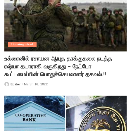
Uncategorized
உக்ரைனில் ரசாயன ஆயுத தாக்குதலை நடத்த
ரஷ்யா தயாராகி வருகிறது – நேட்டோ
கூட்டமைப்பின் பொதுச்செயலாளர் தகவல்.!!
Editor
March 16, 2022
Posted
by