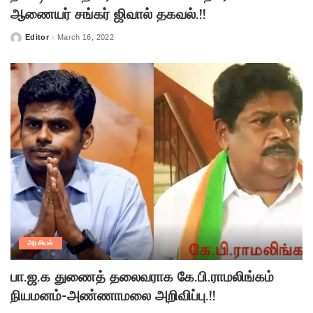
ஆணையர் சங்கர் ஜிவால் தகவல்.!!
Editor
March 16, 2022
Posted
by
அரசியல்
பா.ஜ.க துணைத் தலைவராக கே.பி.ராமலிங்கம்
நியமனம்-அண்ணாமலை அறிவிப்பு.!!