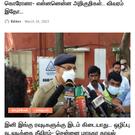
கொரோனா- என்னனென்ன அறிகுறிகள்.. விவரம்
இதோ…
Editor
March 16, 2022
Posted
by
நிகழ்ச்சிகள்
வர்த்தகம்
இனி இங்கு ரவுடிகளுக்கு இடம் கிடையாது… ஒழிப்பு
நடவடிக்கை தீவிரம்- சென்னை மாநகர காவல்