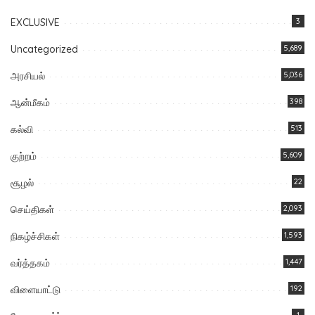
EXCLUSIVE
3
Uncategorized
5,689
அரசியல்
5,036
ஆன்மீகம்
398
கல்வி
513
குற்றம்
5,609
சூழல்
22
செய்திகள்
2,093
நிகழ்ச்சிகள்
1,593
வர்த்தகம்
1,447
விளையாட்டு
192