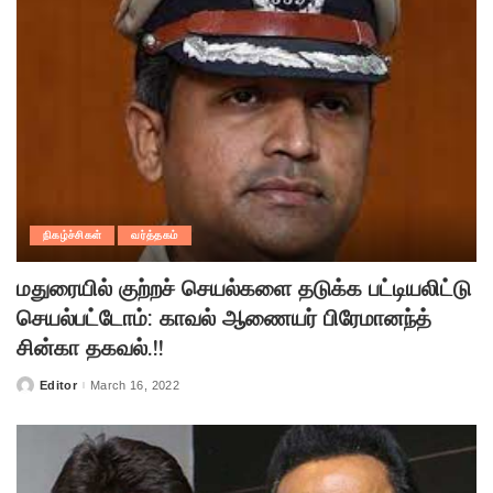
நிகழ்ச்சிகள்
வர்த்தகம்
மதுரையில் குற்றச் செயல்களை தடுக்க பட்டியலிட்டு
செயல்பட்டோம்: காவல் ஆணையர் பிரேமானந்த்
சின்கா தகவல்.!!
Editor
March 16, 2022
Posted
by