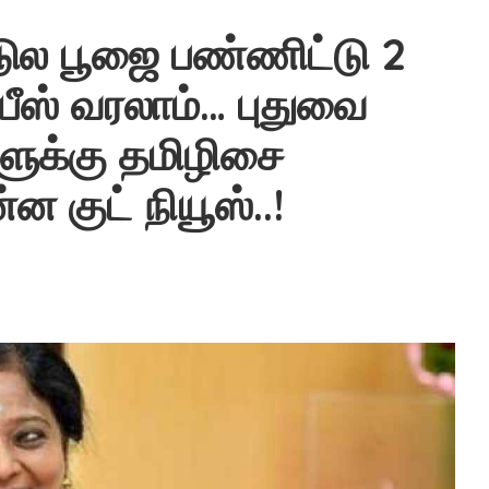
டுல பூஜை பண்ணிட்டு 2
ீஸ் வரலாம்… புதுவை
ளுக்கு தமிழிசை
குட் நியூஸ்..!