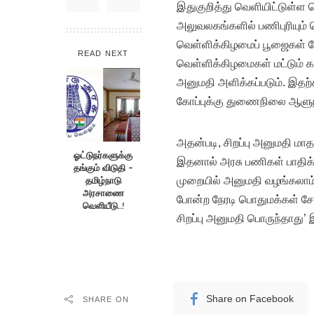
இதுகுறித்து வெளியிட்டுள்ள செய
அலுவலகங்களில் பணிபுரியும
வெள்ளிக்கிழமைப் பூஜைகள் ம
READ NEXT
வெள்ளிக்கிழமைகள் மட்டும் க
அனுமதி அளிக்கப்படும். இதற்க
கோப்புக்கு துணைநிலை ஆளுநர
அதன்படி, சிறப்பு அனுமதி மாத
ஓட்டுநர்களுக்கு
இதனால் அரசு பணிகள் பாதிக்கப
தங்கும் விடுதி –
தமிழ்நாடு
முறையில் அனுமதி வழங்கலாம்
அரசாணை
போன்ற நேரடி பொதுமக்கள் ச
வெளியீடு..!
சிறப்பு அனுமதி பொருந்தாது’ இ
Share on Facebook
SHARE ON