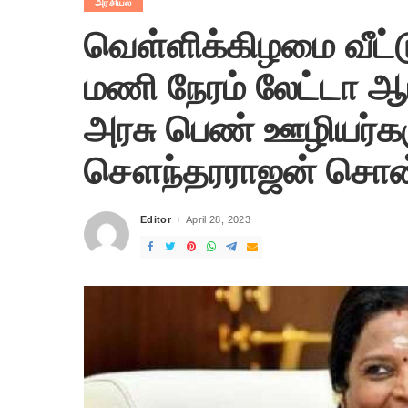
அரசியல்
வெள்ளிக்கிழமை வீட்
மணி நேரம் லேட்டா ஆப
அரசு பெண் ஊழியர்க
சௌந்தரராஜன் சொன்ன 
Editor
April 28, 2023
Posted
by