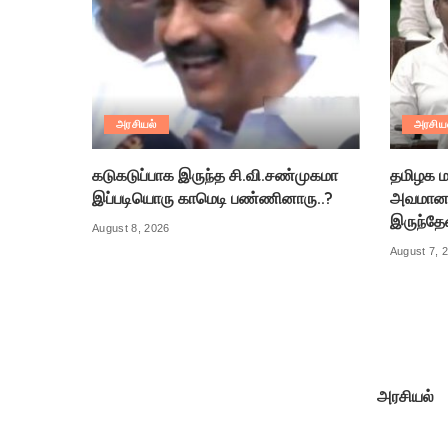
அரசியல்
அரசிய
கடுகடுப்பாக இருந்த சி.வி.சண்முகமா
தமிழக ம
இப்படியொரு காமெடி பண்ணினாரு..?
அவமானத
இருந்தே
August 8, 2026
August 7, 
அரசியல்