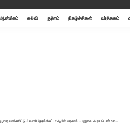
ஆன்மீகம்
கல்வி
குற்றம்
நிகழ்ச்சிகள்
வர்த்தகம்
்டு 2 மணி நேரம் லேட்டா ஆபீஸ் வரலாம்… புதுவை அரசு பெண் ஊழியர்களுக்கு தமிழிசை சௌந்தரராஜன் சொன்ன குட் நியூஸ்..!