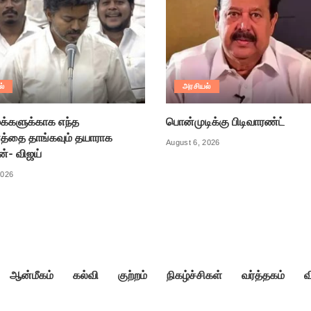
ல்
அரசியல்
க்களுக்காக எந்த
பொன்முடிக்கு பிடிவாரண்ட்
்தை தாங்கவும் தயாராக
August 6, 2026
ன்- விஜய்
2026
ஆன்மீகம்
கல்வி
குற்றம்
நிகழ்ச்சிகள்
வர்த்தகம்
வ