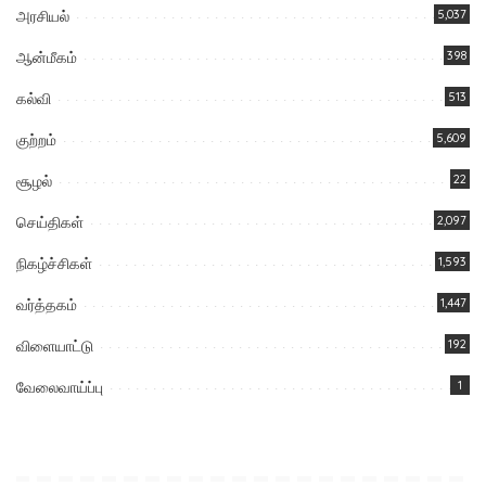
அரசியல்
5,037
ஆன்மீகம்
398
கல்வி
513
குற்றம்
5,609
சூழல்
22
செய்திகள்
2,097
நிகழ்ச்சிகள்
1,593
வர்த்தகம்
1,447
விளையாட்டு
192
வேலைவாய்ப்பு
1