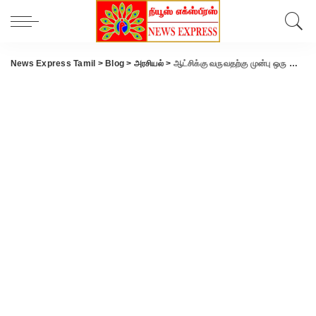
News Express Tamil
>
Blog
>
அரசியல்
>
ஆட்சிக்கு வருவதற்கு முன்பு ஒரு பேச்சு… வந்த பிறகு ஒரு பேச்சு.. அதுதான் திராவிட மாடல்- எடப்பாடி பழனிசாமி பேச்சு..!