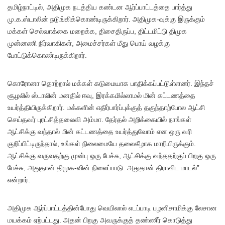
தமிழ்நாட்டில், அதிமுக நடத்திய கண்டன ஆர்ப்பாட்டத்தை பார்த்து
மு.க.ஸ்டாலின் நடுங்கிக்கொண்டிருக்கிறார். அதிமுக-வுக்கு இருக்கும்
மக்கள் செல்வாக்கை மறைக்க, திசைதிருப்ப, திட்டமிட்டு திமுக
முன்னணி நிர்வாகிகள், அமைச்சர்கள் மீது பொய் வழக்கு
போட்டுக்கொண்டிருக்கிறார்.
கொரோனா தொற்றால் மக்கள் கடுமையாக பாதிக்கப்பட்டுள்ளனர். இந்தச்
சூழலில் ஸ்டாலின் மனதில் ஈவு, இரக்கமில்லாமல் மின் கட்டணத்தை
உயர்த்தியிருக்கிறார். மக்களின் எதிர்பார்ப்புக்குத் தகுந்தாற்போல ஆட்சி
செய்தவர் புரட்சித்தலைவி அம்மா. தேர்தல் அறிக்கையில் நாங்கள்
ஆட்சிக்கு வந்தால் மின் கட்டணத்தை உயர்த்துவோம் என ஒரு வரி
குறிப்பிட்டிருந்தால், உங்கள் நிலைமையே தலைகீழாக மாறியிருக்கும்.
ஆட்சிக்கு வருவதற்கு முன்பு ஒரு பேச்சு, ஆட்சிக்கு வந்ததற்குப் பிறகு ஒரு
பேச்சு, அதுதான் திமுக-வின் நிலைப்பாடு. அதுதான் திராவிட மாடல்”
என்றார்.
அதிமுக ஆர்ப்பாட்டத்தின்போது வெயிலால் எடப்பாடி பழனிசாமிக்கு லேசான
மயக்கம் ஏற்பட்டது. அதன் பிறகு அவருக்குத் தண்ணீர் கொடுத்து