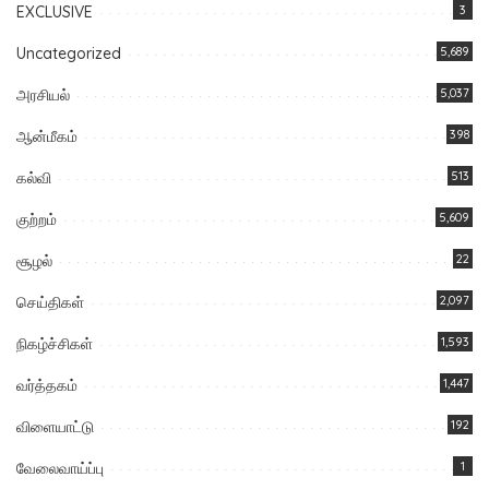
EXCLUSIVE
3
Uncategorized
5,689
அரசியல்
5,037
ஆன்மீகம்
398
கல்வி
513
குற்றம்
5,609
சூழல்
22
செய்திகள்
2,097
நிகழ்ச்சிகள்
1,593
வர்த்தகம்
1,447
விளையாட்டு
192
வேலைவாய்ப்பு
1