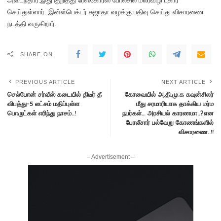
அடைந்தார்.இது குறித்து ரேஸ்கோர்ஸ் போலீசில் மலர்விழி புகார்
செய்துள்ளார். இன்ஸ்பெக்டர் சுஜாதா வழக்கு பதிவு செய்து விசாரணை
நடத்தி வருகிறார்.
SHARE ON
PREVIOUS ARTICLE
NEXT ARTICLE
செல்போன் சர்வீஸ் கடையில் திடீர் தீ
கோவையில் அ.தி.மு.க கவுன்சிலர்
விபத்து-5 லட்சம் மதிப்புள்ள
மீது சரமாரியாக தாக்கிய மர்ம
பொருட்கள் எரிந்து நாசம்..!
நபர்கள்… அரசியல் காரணமா..?என
போலீசார் பல்வேறு கோணங்களில்
விசாரணை..!!
– Advertisement –