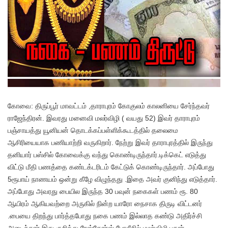
கோவை: திருப்பூர் மாவட்டம் ,தாராபுரம் கோகுலம் காலனியை சேர்ந்தவர்
ராஜேந்திரன். இவரது மனைவி மலர்விழி ( வயது 52) இவர் தாராபுரம்
பஞ்சாயத்து யூனியன் தொடக்கப்பள்ளிக்கூடத்தில் தலைமை
ஆசிரியையாக பணியாற்றி வருகிறார். நேற்று இவர் தாராபுரத்தில் இருந்து
தனியார் பஸ்சில் கோவைக்கு வந்து கொண்டிருந்தார்.டிக்கெட் எடுத்து
விட்டு மீதி பணத்தை கண்டக்டரிடம் கேட்டுக் கொண்டிருந்தார். அப்போது
5ரூபாய் நாணயம் ஒன்று கீழே விழுந்தது .இதை அவர் குனிந்து எடுத்தார்.
அப்போது அவரது பையில இருந்த 30 பவுன் நகைகள் பணம் ரூ. 80
ஆயிரம் ஆகியவற்றை அருகில் நின்ற யாரோ நைசாக திருடி விட்டனர்
.பையை திறந்து பார்த்தபோது நகை பணம் இல்லாத கண்டு அதிர்ச்சி