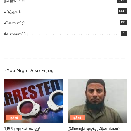
நிகழ்ச்சிகள்
வர்த்தகம்
1,447
விளையாட்டு
192
வேலைவாய்ப்பு
1
You Might Also Enjoy
குற்றம்
குற்றம்
1,155 ரவுடிகள் கைது!
தீவிரவாதிகளுக்கு அடைக்கலம்