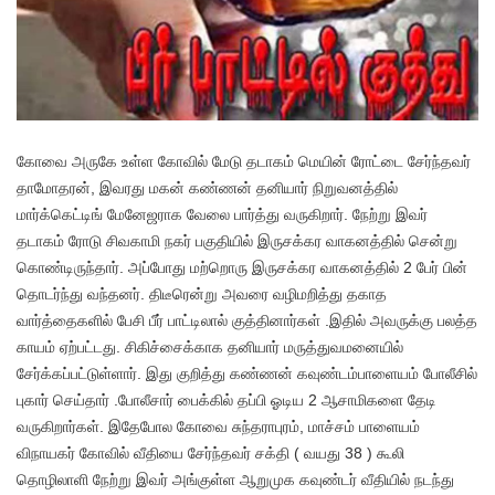
கோவை அருகே உள்ள கோவில் மேடு தடாகம் மெயின் ரோட்டை சேர்ந்தவர்
தாமோதரன், இவரது மகன் கண்ணன் தனியார் நிறுவனத்தில்
மார்க்கெட்டிங் மேனேஜராக வேலை பார்த்து வருகிறார். நேற்று இவர்
தடாகம் ரோடு சிவகாமி நகர் பகுதியில் இருசக்கர வாகனத்தில் சென்று
கொண்டிருந்தார். அப்போது மற்றொரு இருசக்கர வாகனத்தில் 2 பேர் பின்
தொடர்ந்து வந்தனர். திடீரென்று அவரை வழிமறித்து தகாத
வார்த்தைகளில் பேசி பீர் பாட்டிலால் குத்தினார்கள் .இதில் அவருக்கு பலத்த
காயம் ஏற்பட்டது. சிகிச்சைக்காக தனியார் மருத்துவமனையில்
சேர்க்கப்பட்டுள்ளார். இது குறித்து கண்ணன் கவுண்டம்பாளையம் போலீசில்
புகார் செய்தார் .போலீசார் பைக்கில் தப்பி ஓடிய 2 ஆசாமிகளை தேடி
வருகிறார்கள். இதேபோல கோவை சுந்தராபுரம், மாச்சம் பாளையம்
விநாயகர் கோவில் வீதியை சேர்ந்தவர் சக்தி ( வயது 38 ) கூலி
தொழிலாளி நேற்று இவர் அங்குள்ள ஆறுமுக கவுண்டர் வீதியில் நடந்து