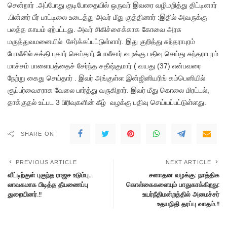
சென்றார் .அப்போது குடிபோதையில் ஒருவர் இவரை வழிமறித்து திட்டினார்
.பின்னர் பீர் பாட்டிலை உடைத்து அவர் மீது குத்தினார் :இதில் அவருக்கு
பலத்த காயம் ஏற்பட்டது. அவர் சிகிச்சைக்காக கோவை அரசு
மருத்துவமனையில் சேர்க்கப்பட்டுள்ளார். இது குறித்து சுந்தராபுரம்
போலீசில் சக்தி புகார் செய்தார்.போலீசார் வழக்கு பதிவு செய்து சுந்தராபுரம்
மாச்சம் பாளையத்தைச் சேர்ந்த சதீஷ்குமார் ( வயது (37) என்பவரை
நேற்று கைது செய்தார் . இவர் அங்குள்ள இன்ஜினியரிங் கம்பெனியில்
சூப்பர்வைசராக வேலை பார்த்து வருகிறார். இவர் மீது கொலை மிரட்டல்,
தாக்குதல் உட்பட 3 பிரிவுகளின் கீழ் வழக்கு பதிவு செய்யப்பட்டுள்ளது.
SHARE ON
PREVIOUS ARTICLE
NEXT ARTICLE
வீட்டிற்குள் புகுந்த ராஜச உடும்பு…
சனாதன வழக்கு: நாத்திக
லாவகமாக பிடித்த தீயணைப்பு
கொள்கைகளையும் பாதுகாக்கிறது:
துறையினர்.!!
உயர்நீதிமன்றத்தில் அமைச்சர்
உதயநிதி தரப்பு வாதம்.!!