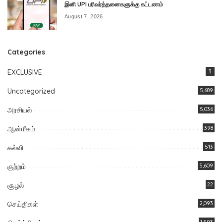
இனி UPI பரிவர்த்தனைகளுக்கு கட்டணம்
August 7, 2026
Categories
EXCLUSIVE
3
Uncategorized
5,689
அரசியல்
5,036
ஆன்மீகம்
398
கல்வி
513
குற்றம்
5,609
சூழல்
22
செய்திகள்
2,093
1,593