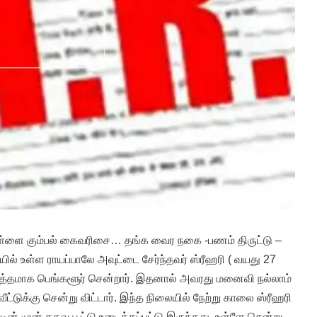
்ளை கும்பல் கைவரிசை… தங்க வைர நகை -பணம் திருட்டு –
ல் உள்ள ராயப்பாலே அவுட்டை சேர்ந்தவர் ஸ்ரீஹரி ( வயது 27
மித்தமாக பெங்களூர் சென்றார். இதனால் அவரது மனைவி நல்லாம்
ட்டுக்கு சென்று விட்டார். இந்த நிலையில் நேற்று காலை ஸ்ரீஹரி
ீட்டின் முன் கதவு பூட்டு உடைக்கப்பட்டு இருந்தது .உள்ளே சென்று