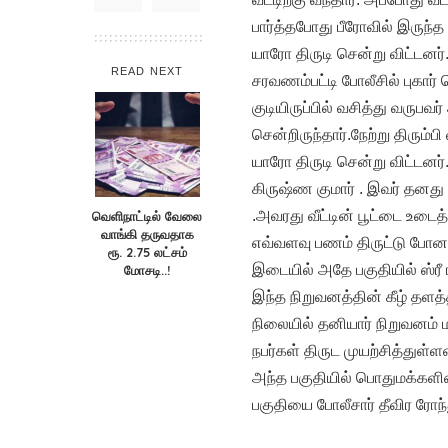
பார்த்தபோது பீரோவில் இருந
யாரோ திருடி சென்று விட்டனர்.
READ NEXT
சரவணம்பட்டி போலீசில் புகார்
குடியிருப்பில் வசித்து வருபவ
சென்றிருந்தார்.நேற்று திரும
யாரோ திருடி சென்று விட்டனர்.ம
கிருஷ்ண குமார் . இவர் தனது
.அவரது வீட்டின் பூட்டை உடைத்
வெளிநாட்டில் வேலை
வாங்கி தருவதாக
எவ்வளவு பணம் திருட்டு போனத
ரூ. 2.75 லட்சம்
இடையில் அதே பகுதியில் ஸ்ரீ 
மோசடி..!
இந்த நிறுவனத்தின் கீழ் தளத்த
நிலையில் தனியார் நிறுவனம் ம
நபர்கள் திருட முயற்சித்துள்ள
அந்த பகுதியில் பொதுமக்களி
பகுதியை போலீசார் தீவிர ரோந்