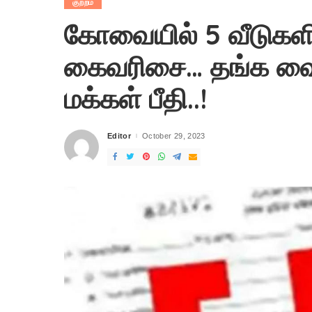
குற்றம்
கோவையில் 5 வீடுகளி
கைவரிசை… தங்க வைர
மக்கள் பீதி..!
Editor
October 29, 2023
Posted
by