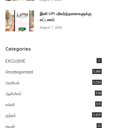
இனி UPI பரிவர்த்தனைகளுக்கு
கட்டணம்
August 7, 2026
Categories
EXCLUSIVE
3
Uncategorized
5,689
அரசியல்
5,036
ஆன்மீகம்
398
கல்வி
513
குற்றம்
5,609
சூழல்
22