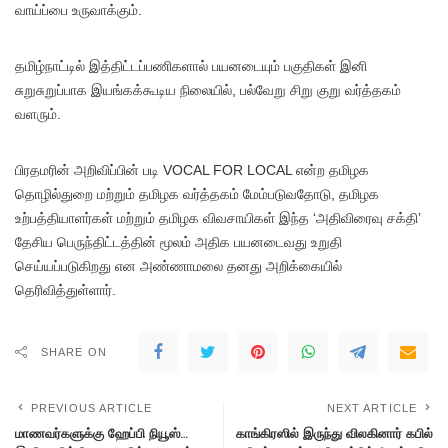
வாய்ப்பை உருவாக்கும்.
தமிழ்நாட்டில் இத்திட்டப்பணிகளால் பயனடையும் பகுதிகள் இனி
சுறுசுறுப்பாக இயங்கக்கூடிய நிலையில், பல்வேறு சிறு குறு வர்த்தகம்
வளரும்.
பிரதமரின் அறிவிப்பின் படி VOCAL FOR LOCAL என்ற தமிழக
தொழில்துறை மற்றும் தமிழக வர்த்தகம் மேம்படுவதோடு, தமிழக
உற்பத்தியாளர்கள் மற்றும் தமிழக விவசாயிகள் இந்த ‘அதிவிரைவு சக்தி’
தேசிய பெருந்திட்டத்தின் மூலம் அதிக பயனடைவது உறுதி
செய்யப்படுகிறது என அண்ணாமலை தனது அறிக்கையில்
தெரிவித்துள்ளார்.
SHARE ON
PREVIOUS ARTICLE
NEXT ARTICLE
மாணவர்களுக்கு ஹேப்பி நியூஸ்…
காங்கிரஸில் இருந்து விலகினார் கபில்