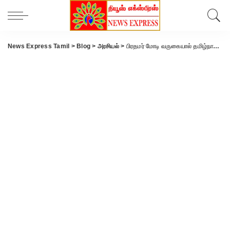
News Express Tamil
>
Blog
>
அரசியல்
>
பிரதமர் மோடி வருகையால் தமிழ்நாடு வளநாடாக மாறுகிறது- அண்ணாமலை பேச்சு.!!