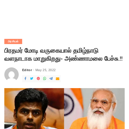
அரசியல்
பிரதமர் மோடி வருகையால் தமிழ்நாடு
வளநாடாக மாறுகிறது- அண்ணாமலை பேச்சு.!!
Editor
May 25, 2022
Posted
by