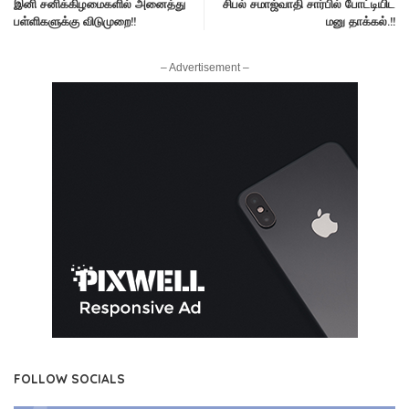
இனி சனிக்கிழமைகளில் அனைத்து
சிபல் சமாஜ்வாதி சார்பில் போட்டியிட
பள்ளிகளுக்கு விடுமுறை!!
மனு தாக்கல்.!!
– Advertisement –
FOLLOW SOCIALS