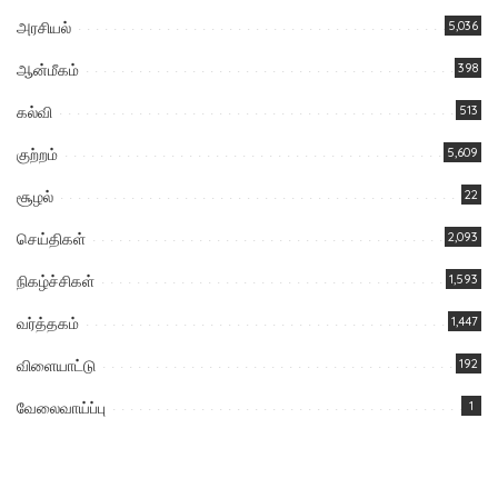
அரசியல்
5,036
ஆன்மீகம்
398
கல்வி
513
குற்றம்
5,609
சூழல்
22
செய்திகள்
2,093
நிகழ்ச்சிகள்
1,593
வர்த்தகம்
1,447
விளையாட்டு
192
வேலைவாய்ப்பு
1