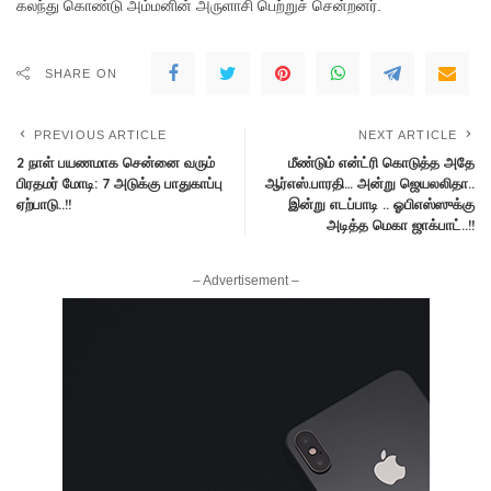
கலந்து கொண்டு அம்மனின் அருளாசி பெற்றுச் சென்றனர்.
SHARE ON
PREVIOUS ARTICLE
NEXT ARTICLE
2 நாள் பயணமாக சென்னை வரும்
மீண்டும் என்ட்ரி கொடுத்த அதே
பிரதமர் மோடி: 7 அடுக்கு பாதுகாப்பு
ஆர்எஸ்.பாரதி… அன்று ஜெயலலிதா..
ஏற்பாடு..!!
இன்று எடப்பாடி .. ஓபிஎஸ்ஸுக்கு
அடித்த மெகா ஜாக்பாட்..!!
– Advertisement –