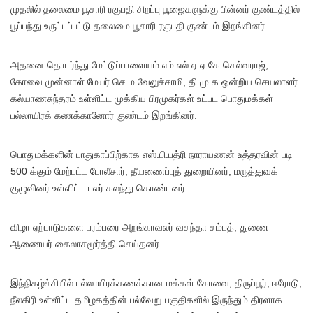
முதலில் தலைமை பூசாரி ரகுபதி சிறப்பு பூஜைகளுக்கு பின்னர் குண்டத்தில்
பூப்பந்து உருட்டப்பட்டு தலைமை பூசாரி ரகுபதி குண்டம் இறங்கினர்.
அதனை தொடர்ந்து மேட்டுப்பாளையம் எம்.எல்.ஏ ஏ.கே.செல்வராஜ்,
கோவை முன்னாள் மேயர் செ.ம.வேலுச்சாமி, தி.மு.க ஒன்றிய செயலாளர்
கல்யாணசுந்தரம் உள்ளிட்ட முக்கிய பிரமுகர்கள் உட்பட பொதுமக்கள்
பல்லாயிரக் கணக்கானோர் குண்டம் இறங்கினர்.
பொதுமக்களின் பாதுகாப்பிற்காக எஸ்.பி.பத்ரி நாராயணன் உத்தரவின் படி
500 க்கும் மேற்பட்ட போலீசார், தீயணைப்புத் துறையினர், மருத்துவக்
குழுவினர் உள்ளிட்ட பலர் கலந்து கொண்டனர்.
விழா ஏற்பாடுகளை பரம்பரை அறங்காவலர் வசந்தா சம்பத், துணை
ஆணையர் கைலாசமூர்த்தி செய்தனர்
இந்நிகழ்ச்சியில் பல்லாயிரக்கணக்கான மக்கள் கோவை, திருப்பூர், ஈரோடு,
நீலகிரி உள்ளிட்ட தமிழகத்தின் பல்வேறு பகுதிகளில் இருந்தும் திரளாக