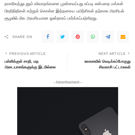
நாகரிகத்துடனும் விவாதங்களை முன்வைப்பது எப்படி என்பதை மக்கள்
பிரதிநிதிகள் கற்றுக் கொள்ள இத்தகைய பயிற்சிகள் தற்கால அரசியல்
சூழலில் மிக அவசியமான ஒன்றாகப் பார்க்கப்படுகிறது.
SHARE ON
PREVIOUS ARTICLE
NEXT ARTICLE
பள்ளிக்குள் சாதி, மத
உலகளவில் வெடிக்கப்போகுது
அடையாளங்களுக்கு இடமில்லை
சிவகாசி பட்டாசுகள்
– Advertisement –