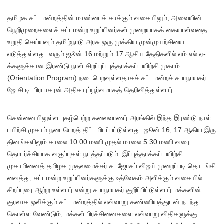
த
மிழக சட்டமன்றத்தின் மாண்பைக் காக்கும் வகையிலும், அவையின்
நெறிமுறைகளைச் சட்டமன்ற உறுப்பினர்கள் முறையாகக் கையாள்வதை
உறுதி செய்யவும் தமிழ்நாடு அரசு ஒரு முக்கிய முன்முயற்சியை
எடுத்துள்ளது. வரும் ஜூன் 16 மற்றும் 17 ஆகிய தேதிகளில் எம்.எல்.ஏ-
க்களுக்கான இரண்டு நாள் சிறப்புப் புத்தாக்கப் பயிற்சி முகாம்
(Orientation Program) நடைபெறவுள்ளதாகச் சட்டமன்றச் சபாநாயகர்
ஜே.சி.டி. பிரபாகரன் அதிகாரப்பூர்வமாகத் தெரிவித்துள்ளார்.
சென்னையிலுள்ள புகழ்பெற்ற கலைவாணர் அரங்கில் இந்த இரண்டு நாள்
பயிற்சி முகாம் நடைபெறத் திட்டமிடப்பட்டுள்ளது. ஜூன் 16, 17 ஆகிய இரு
தினங்களிலும் காலை 10:00 மணி முதல் மாலை 5:30 மணி வரை
தொடர்ச்சியாக வகுப்புகள் நடத்தப்படும். இப்புத்தாக்கப் பயிற்சி
முகாமினைத் தமிழக முதலமைச்சர் ச. ஜோசப் விஜய் முறைப்படி தொடங்கி
வைத்து, சட்டமன்ற உறுப்பினர்களுக்கு உத்வேகம் அளிக்கும் வகையில்
சிறப்புரை ஆற்ற உள்ளார் என்று சபாநாயகர் குறிப்பிட்டுள்ளார்.மக்களின்
குரலாக ஒலிக்கும் சட்டமன்றத்தில் எவ்வாறு கண்ணியத்துடன் நடந்து
கொள்ள வேண்டும், மக்கள் பிரச்சினைகளை எவ்வாறு விதிகளுக்கு