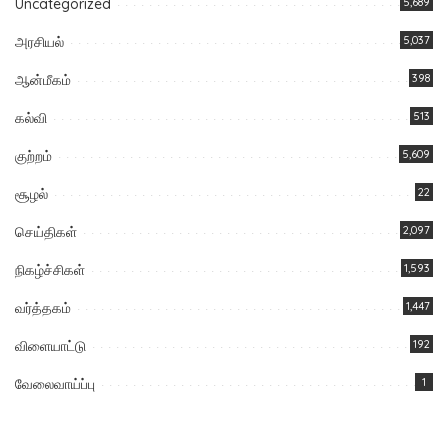
Uncategorized
5,689
அரசியல்
5,037
ஆன்மீகம்
398
கல்வி
513
குற்றம்
5,609
சூழல்
22
செய்திகள்
2,097
நிகழ்ச்சிகள்
1,593
வர்த்தகம்
1,447
விளையாட்டு
192
வேலைவாய்ப்பு
1