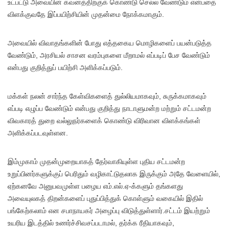
உட்பட்டு அவையின் கவனத்திற்குக் கொண்டு செல்ல வேண்டும் என்பதை
விளக்குவதே இப்பயிற்சியின் முதன்மை நோக்கமாகும்.
அவையில் விவாதங்களின் போது எத்தகைய மொழிகளைப் பயன்படுத்த
வேண்டும், அரசியல் சாசன வரம்புகளை மீறாமல் எப்படிப் பேச வேண்டும்
என்பது குறித்துப் பயிற்சி அளிக்கப்படும்.
மக்கள் நலன் சார்ந்த கேள்விகளைத் துல்லியமாகவும், சுருக்கமாகவும்
எப்படி எழுப்ப வேண்டும் என்பது குறித்து நாடாளுமன்ற மற்றும் சட்டமன்ற
விவகாரத் துறை வல்லுநர்களைக் கொண்டு விரிவான விளக்கங்கள்
அளிக்கப்படவுள்ளன.
இம்முகாம் முதன்முறையாகத் தேர்வாகியுள்ள புதிய சட்டமன்ற
உறுப்பினர்களுக்குப் பெரிதும் வழிகாட்டுதலாக இருக்கும் அதே வேளையில்,
ஏற்கனவே அனுபவமுள்ள பழைய எம்.எல்.ஏ-க்களும் தங்களது
அவையுலகத் திறன்களைப் புதுப்பித்துக் கொள்ளும் வகையில் இதில்
பங்கேற்கலாம் என சபாநாயகர் அழைப்பு விடுத்துள்ளார்.சட்டம் இயற்றும்
உயரிய இடத்தில் உணர்ச்சிவசப்படாமல், தர்க்க ரீதியாகவும்,