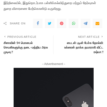
இந்நிலையில், இதுதொடர்பாக பள்ளிக்கல்வித்துறை மற்றும் தேர்வுகள்
துறை விசாரணை மேற்கொண்டு வருகிறது.
SHARE ON
PREVIOUS ARTICLE
NEXT ARTICLE
சீனாவின் 54 மொபைல்
பைடன் புடின் பேச்சு தோல்வி:
செயலிகளுக்கு தடை-மத்திய அரசு
உக்ரைன் தாக்க தயாராகி விட்ட
முடிவு.!!
ரஷ்யா.!!
– Advertisement –