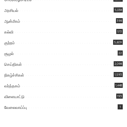
அரசியல்
5,038
ஆன்மீகம்
398
கல்வி
513
குற்றம்
5,609
சூழல்
22
செய்திகள்
2,098
நிகழ்ச்சிகள்
1,593
வர்த்தகம்
1,448
விளையாட்டு
193
வேலைவாய்ப்பு
1