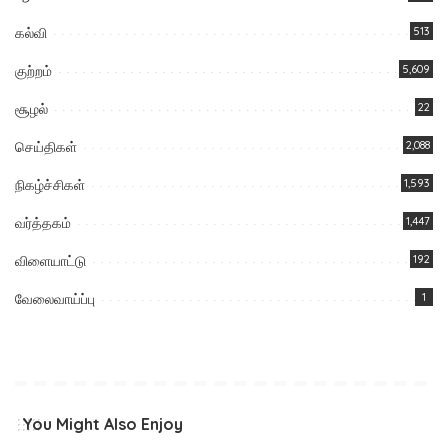
கல்வி
513
குற்றம்
5,609
சூழல்
22
செய்திகள்
2,088
நிகழ்ச்சிகள்
1,593
வர்த்தகம்
1,447
விளையாட்டு
192
வேலைவாய்ப்பு
1
You Might Also Enjoy