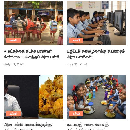
கல்வி
கல்வி
4 லட்சத்தை கடந்த மாணவர்
டிஜிட்டல் தலைமுறைக்கு தயாராகும்
சேர்க்கை – அசத்தும் அரசு பள்ளி
அரசு பள்ளிகள்…
July 31, 2026
July 31, 2026
கல்வி
கல்வி
அரசு பள்ளி மாணவர்களுக்கு
காமராஜர் காலை உணவுத்