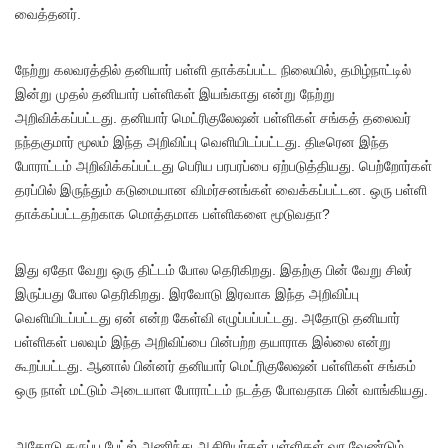
வைத்தனர்.
நேற்று கலவரத்தில் தனியார் பள்ளி தாக்கப்பட்ட நிலையில், தமிழ்நாட்டில்
இன்று முதல் தனியார் பள்ளிகள் இயங்காது என்று நேற்று
அறிவிக்கப்பட்டது. தனியார் மெட்ரிகுலேஷன் பள்ளிகள் சங்கத் தலைவர்
நந்தகுமார் மூலம் இந்த அறிவிப்பு வெளியிடப்பட்டது. திடீரென இந்த
போராட்டம் அறிவிக்கப்பட்டது பெரிய பரபரப்பை ஏற்படுத்தியது. பெற்றோர்கள்
தரப்பில் இருந்தும் கடுமையான விமர்சனங்கள் வைக்கப்பட்டன. ஒரு பள்ளி
தாக்கப்பட்டதற்காக மொத்தமாக பள்ளிகளை மூடுவதா?
இது ஏதோ வேறு ஒரு திட்டம் போல தெரிகிறது. இதற்கு பின் வேறு சிலர்
இருப்பது போல தெரிகிறது. இரவோடு இரவாக இந்த அறிவிப்பு
வெளியிடப்பட்டது ஏன் என்ற கேள்வி எழுப்பப்பட்டது. அதோடு தனியார்
பள்ளிகள் பலவும் இந்த அறிவிப்பை பின்பற்ற தயாராக இல்லை என்று
கூறப்பட்டது. ஆனால் பின்னர் தனியார் மெட்ரிகுலேஷன் பள்ளிகள் சங்கம்
ஒரு நாள் மட்டும் அடையாள போராட்டம் நடத்த போவதாக பின் வாங்கியது.
அதோடு கருப்பு பேட்ஜ் அணிந்து ஆசிரியர்கள் பள்ளிகள் வர வேண்டும்