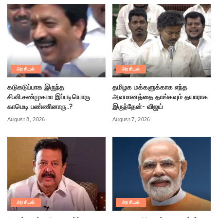
அரசியல்
அரசியல்
கடுகடுப்பாக இருந்த
தமிழக மக்களுக்காக எந்த
சி.வி.சண்முகமா இப்படியொரு
அவமானத்தை தாங்கவும் தயாராக
காமெடி பண்ணினாரு..?
இருந்தேன்- விஜய்
August 8, 2026
August 7, 2026
அரசியல்
அரசியல்