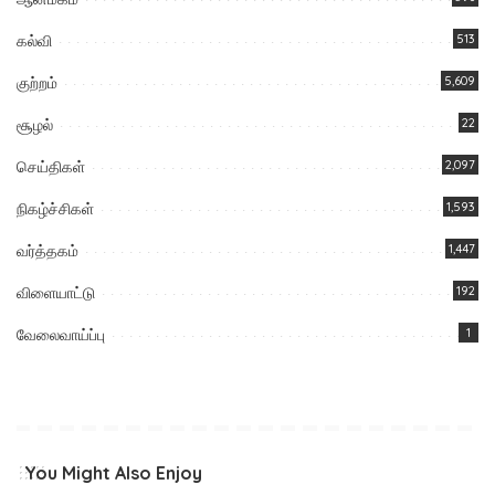
கல்வி
513
குற்றம்
5,609
சூழல்
22
செய்திகள்
2,097
நிகழ்ச்சிகள்
1,593
வர்த்தகம்
1,447
விளையாட்டு
192
வேலைவாய்ப்பு
1
You Might Also Enjoy