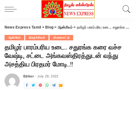
News Express Tamil
>
Blog
>
ஆன்மீகம்
>
தமிழர் பாரம்பரிய உடை.. சதுரங்க கரை வச்ச வேஷ்டி, சட்டை அங்கவஸ்திரத்துடன் வந்து அசத்திய பிரதமர் மோடி..!!
ஆன்மீகம்
நிகழ்ச்சிகள்
விளையாட்டு
தமிழர் பாரம்பரிய உடை.. சதுரங்க கரை வச்ச
வேஷ்டி, சட்டை அங்கவஸ்திரத்துடன் வந்து
அசத்திய பிரதமர் மோடி..!!
Editor
July 29, 2022
Posted
by