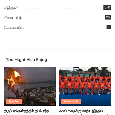
வர்த்தகம்
1,447
விளையாட்டு
192
வேலைவாய்ப்பு
1
You Might Also Enjoy
ஆன்மீகம்
விளையாட்டு
திருப்பரங்குன்றத்தில் தீபம் ஏற்ற
காவி கலருக்கு மாறிய இந்திய