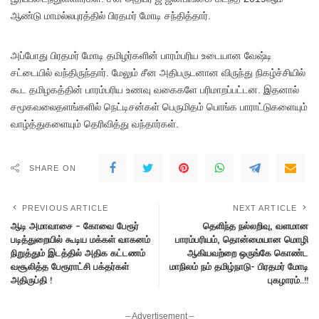
ஆண்டு மாமல்லபுரத்தில் பிரதமர் மோடி சந்தித்தார்.
அப்போது பிரதமர் மோடி தமிழர்களின் பாரம்பரிய உடையான வேஷ்டி
சட்டையில் வந்திருந்தார். மேலும் சீன அதிபருடனான விருந்து நிகழ்ச்சியில்
கூட தமிழகத்தின் பாரம்பரிய உணவு வகைகளே பரிமாறப்பட்டன. இதனால்
சமூகவலைதளங்களில் நெட்டிசன்கள் பெருமிதம் பொங்க பாராட்டுகளையும்
வாழ்த்துகளையும் தெரிவித்து வந்தார்கள்.
SHARE ON
PREVIOUS ARTICLE
NEXT ARTICLE
ஆடி அமாவாசை – கோவை பேரூர்
தெளிந்த நல்லறிவு, வளமான
படித்துறையில் கூடிய மக்கள் வாகனம்
பாரம்பரியம், தொன்மையான மொழி
நிறுத்தும் இடத்தில் அதிக கட்டணம்
ஆகியவற்றை ஒருங்கே கொண்ட
வசூலித்த பேரூராட்சி பக்தர்கள்
மாநிலம் நம் தமிழ்நாடு- பிரதமர் மோடி
அதிருப்தி !
புகழாரம்..!!
– Advertisement –