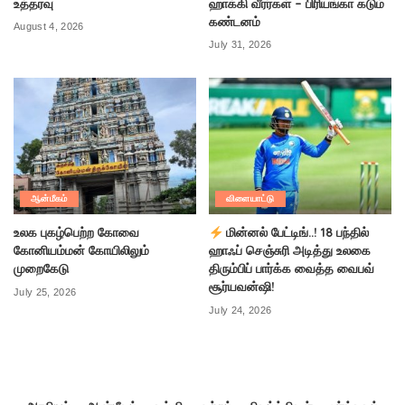
உத்தரவு
ஹாக்கி வீரர்கள் – பிரியங்கா கடும்
கண்டனம்
August 4, 2026
July 31, 2026
ஆன்மீகம்
விளையாட்டு
உலக புகழ்பெற்ற கோவை
மின்னல் பேட்டிங்..! 18 பந்தில்
கோனியம்மன் கோயிலிலும்
ஹாஃப் செஞ்சுரி அடித்து உலகை
முறைகேடு
திரும்பிப் பார்க்க வைத்த வைபவ்
சூர்யவன்ஷி!
July 25, 2026
July 24, 2026