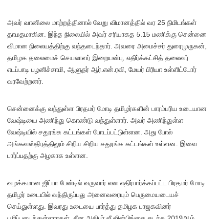
அவர் வானிலை மாற்றத்தினால் வேறு விமானத்தில் வர 25 நிமிடங்கள்
தாமதமாகின. இந்த நிலையில் அவர் சரியாகத 5.15 மணிக்கு சென்னை
விமான நிலையத்திற்கு வந்தடைந்தார். அவரை அமைச்சர் துரைமுருகன்,
தமிழக தலைமைச் செயலாளர் இறையன்பு, எதிர்க்கட்சித் தலைவர்
எடப்பாடி பழனிச்சாமி, ஆளுநர் ஆர்.என்.ரவி, மேயர் பிரியா உள்ளிட்டோர்
வரவேற்றனர்.
சென்னைக்கு வந்துள்ள பிரதமர் மோடி தமிழர்களின் பாரம்பரிய உடையான
வேஷ்டியை அணிந்து கொண்டு வந்துள்ளார். அவர் அணிந்துள்ள
வேஷ்டியில் சதுரங்க கட்டங்கள் போடப்பட்டுள்ளன. அது போல்
அங்கவஸ்திரத்திலும் சிறிய சிறிய சதுரங்க கட்டங்கள் உள்ளன. இவை
பார்ப்பதற்கு அழகாக உள்ளன.
வழக்கமான ஜிப்பா பேன்டில் வருவார் என எதிர்பார்க்கப்பட்ட பிரதமர் மோடி
தமிழர் உடையில் வந்திருப்பது அனைவரையும் பெருமையடையச்
செய்துள்ளது. இவரது உடையை பார்த்து தமிழக பாஜகவினர்
பூரிப்படைந்துள்ளாரகள். சீன அதிபர் ஜீ ஜின்பிங்கை கடந்த 2019ஆம்