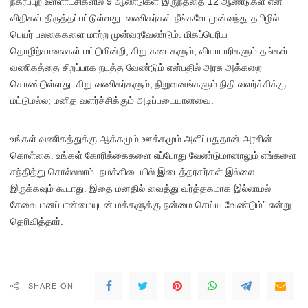
நகர்ப்புற உள்ளாட்சிகளில் 9 ஆண்டுகள் இருந்ததை 12 ஆண்டுகள் என
விதிகள் திருத்தப்பட்டுள்ளது. வணிகர்கள் நீங்களே முன்வந்து தமிழில்
பெயர் பலகைகளை மாற்ற முன்வரவேண்டும். மிகப்பெரிய
தொழிற்சாலைகள் மட்டுமின்றி, சிறு கடைகளும், வியாபாரிகளும் தங்கள்
வணிகத்தை சிறப்பாக நடத்த வேண்டும் என்பதில் அரசு அக்கறை
கொண்டுள்ளது. சிறு வணிகர்களும், நிறுவனங்களும் நிதி வளர்ச்சிக்கு
மட்டுமல்ல; மனித வளர்ச்சிக்கும் அடிப்படையானவை.
உங்கள் வணிகத்துக்கு ஆக்கமும் ஊக்கமும் அளிப்பதுதான் அரசின்
கொள்கை. உங்கள் கோரிக்கைகளை எப்போது வேண்டுமானாலும் எங்களை
சந்தித்து சொல்லலாம். நமக்கிடையில் இடைத்தரகர்கள் இல்லை.
இருக்கவும் கூடாது. இதை மனதில் வைத்து வர்த்தகமாக இல்லாமல்
சேவை மனப்பான்மையுடன் மக்களுக்கு நன்மை செய்ய வேண்டும்” என்று
தெரிவித்தார்.
SHARE ON