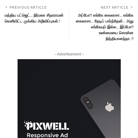
PREVIOUS ARTICLE
NEXT ARTICLE
மத்திய பட்ஜெட்… நிர்மலா சீதாராமன்
அப்போ!! எங்கே கைலாசா… எங்கே
வெளியிட்ட முக்கிய அறிவிப்புகள்.!
கைலாசா… தேடிப் பார்த்தேன்… அது
எங்கேயும் இல்ல… இப்போ!!
உண்மையை சொன்ன
நித்தியானந்தா..!!
– Advertisement –