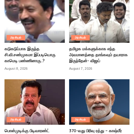
அரசியல்
அரசியல்
கடுகடுப்பாக இருந்த
தமிழக மக்களுக்காக எந்த
சி.வி.சண்முகமா இப்படியொரு
அவமானத்தை தாங்கவும் தயாராக
காமெடி பண்ணினாரு..?
இருந்தேன்- விஜய்
August 8, 2026
August 7, 2026
அரசியல்
அரசியல்
பொன்முடிக்கு பிடிவாரண்ட்
370-வது பிரிவு ரத்து – காஷ்மீர்