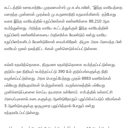
கூட்டத்தில் உரையாற்றிய முதலமைச்சர் மு.க.ஸ்டாலின், “இந்த வாரியத்தை
மறைந்த முன்னாள் முதல்வர் மு.கருணாநிதி உருவாக்கினார். தற்போது
வரை இந்த வாரியத்தில் உறுப்பினர்கள் எண்ணிக்கை 88,210 ஆக
உயர்ந்துள்ளது. அடுத்த வாரிய கூட்டத்துக்குள் இந்த வாரியத்தின்
உறுப்பினர் எண்ணிக்கையை அதிகரிக்க வேண்டும் என்று வாரிய
உறுப்பினர்களிடம் வேண்டுகோள் வைக்கிறேன். திமுக அரசு அமைந்த பின்
வாரியம் மூலம் நலத்திட்ட ங்கள் முன்னெடுக்கப்பட்டுள்ளன.
கல்வி உதவித்தொகை, திருமண உதவித்தொகை உயர்த்தப்பட்டுள்ளது.
குடும்ப நல நிதியும் உயர்த்தப்பட்டு 390 பேர் குடும்பங்களுக்கு நிதி
வழங்கப்பட்டுள்ளது. அரசு பொறுப்பேற்றது முதல் 8883 வணிகர்கள்
பல்வேறு நிதியுதவிகள் பெற்றுள்ளனர். வருங்காலத்தில் பல்வேறு
முன்னெடுப்புகளை செய்ய தயாராக உள்ளோம். சமீபத்தில் உள்ளாட்சி
அமைப்புகளால் கடைகளுக்கு ஆண்டுதோறும் புதுப்பிக்கப்படும் உரிமங்கள்
3 ஆண்டுகளுக்கு ஒருமுறை புதுப்பித்தால் போதும் என்று
உத்தரவிடப்பட்டுள்ளது.