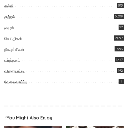
கல்வி
513
குற்றம்
5,609
சூழல்
22
செய்திகள்
2,097
நிகழ்ச்சிகள்
1,593
வர்த்தகம்
1,447
விளையாட்டு
192
வேலைவாய்ப்பு
1
You Might Also Enjoy