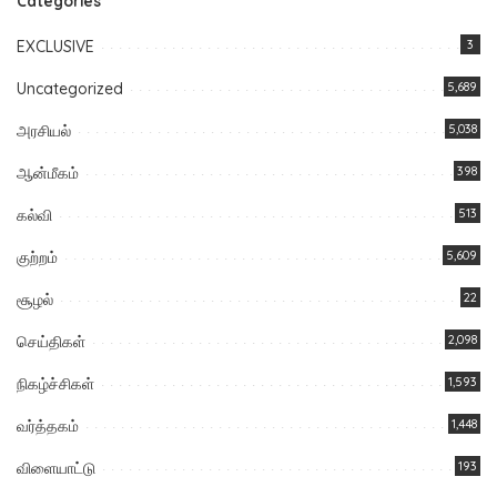
Categories
EXCLUSIVE
3
Uncategorized
5,689
அரசியல்
5,038
ஆன்மீகம்
398
கல்வி
513
குற்றம்
5,609
சூழல்
22
செய்திகள்
2,098
நிகழ்ச்சிகள்
1,593
வர்த்தகம்
1,448
விளையாட்டு
193