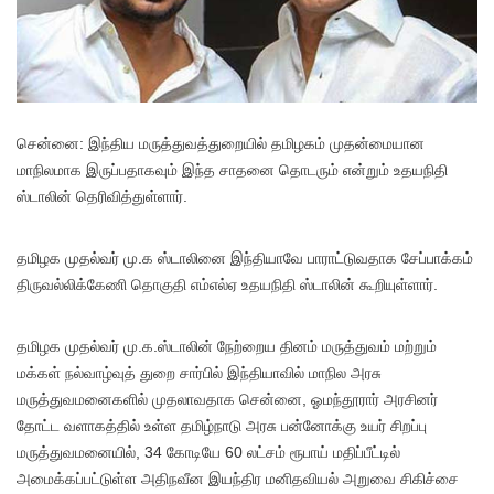
சென்னை: இந்திய மருத்துவத்துறையில் தமிழகம் முதன்மையான
மாநிலமாக இருப்பதாகவும் இந்த சாதனை தொடரும் என்றும் உதயநிதி
ஸ்டாலின் தெரிவித்துள்ளார்.
தமிழக முதல்வர் மு.க ஸ்டாலினை இந்தியாவே பாராட்டுவதாக சேப்பாக்கம்
திருவல்லிக்கேணி தொகுதி எம்எல்ஏ உதயநிதி ஸ்டாலின் கூறியுள்ளார்.
தமிழக முதல்வர் மு.க.ஸ்டாலின் நேற்றைய தினம் மருத்துவம் மற்றும்
மக்கள் நல்வாழ்வுத் துறை சார்பில் இந்தியாவில் மாநில அரசு
மருத்துவமனைகளில் முதலாவதாக சென்னை, ஓமந்தூரார் அரசினர்
தோட்ட வளாகத்தில் உள்ள தமிழ்நாடு அரசு பன்னோக்கு உயர் சிறப்பு
மருத்துவமனையில், 34 கோடியே 60 லட்சம் ரூபாய் மதிப்பீட்டில்
அமைக்கப்பட்டுள்ள அதிநவீன இயந்திர மனிதவியல் அறுவை சிகிச்சை