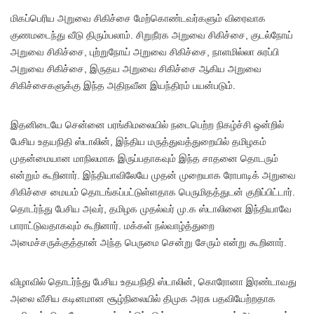
மிகப்பெரிய அறுவை சிகிச்சை மேற்கொண்டவர்களும் விரைவாக
குணமடைந்து வீடு திரும்பலாம். சிறுநீரக அறுவை சிகிச்சை, குடல்நோய்
அறுவை சிகிச்சை, புற்றுநோய் அறுவை சிகிச்சை, நாளமில்லா சுரப்பி
அறுவை சிகிச்சை, இருதய அறுவை சிகிச்சை ஆகிய அறுவை
சிகிச்சைகளுக்கு இந்த அதிநவீன இயந்திரம் பயன்படும்.
இதனிடையே சென்னை பரங்கிமலையில் நடைபெற்ற நிகழ்ச்சி ஒன்றில்
பேசிய உதயநிதி ஸ்டாலின், இந்திய மருத்துவத்துறையில் தமிழகம்
முதன்மையான மாநிலமாக இருப்பதாகவும் இந்த சாதனை தொடரும்
என்றும் கூறினார். இந்தியாவிலேயே முதன் முறையாக ரோபாடிக் அறுவை
சிகிச்சை மையம் தொடங்கப்பட்டுள்ளதாக பெருமிதத்துடன் குறிப்பிட்டார்.
தொடர்ந்து பேசிய அவர், தமிழக முதல்வர் மு.க ஸ்டாலினை இந்தியாவே
பாராட்டுவதாகவும் கூறினார். மக்கள் நல்வாழ்த்துறை
அமைச்சருக்குத்தான் அந்த பெருமை சென்று சேரும் என்று கூறினார்.
விழாவில் தொடர்ந்து பேசிய உதயநிதி ஸ்டாலின், கொரோனா இரண்டாவது
அலை வீசிய கடினமான சூழ்நிலையில் திமுக அரசு பதவியேற்றதாக