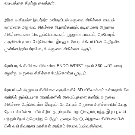
மையத்தை திறந்து வைத்தார்.
இந்த அதிநவீன இயந்திர மனிதவியல் அறுவை சிகிச்சை மையம்
வாயிலாக அறுவை சிகிச்சை நிபுணர்களால், கடினமான அறுவை
சிகிச்சைகளை மிக துல்லியமாகவும் நுணுக்கமாகவும், ரோபோடிக்
கருவிகள் மூலம் மேற்கொள்ள இயலும். லேபராஸ்கோபியின் அதிநவீன
முன்னேற்றமே ரோபோடிக் அறுவை சிகிச்சை ஆகும்.
ரோபோடிக் சிகிச்சையில் உள்ள ENDO WRIST மூலம் 360 டிகிரி வரை
சுழன்று அறுவை சிகிச்சை மேற்கொள்ள முடியும்.
ரோபாட்டிக் அறுவை சிகிச்சை கருவிகளில் 3D விரிவாக்கம் உள்ளதால் மிக
எளிதில் துல்லியமாக நாளங்களின் அமைப்புகளை கண்டு அறுவை
சிகிச்சை மேற்கொள்ள இயலும். ரோபோடிக் அறுவை சிகிச்சையின்போது,
நோயாளியின் உடம்பில் சிறிய தழும்புகளே ஏற்படுவதால், ரத்த இழப்பு, வலி
மற்றும் நோய்த்தொற்று பெரிதும் குறைவதோடு, அறுவை சிகிச்சையின்
பின் வலி நிவாரண ஊசிகள் அதிகம் தேவைப்படுவதில்லை.