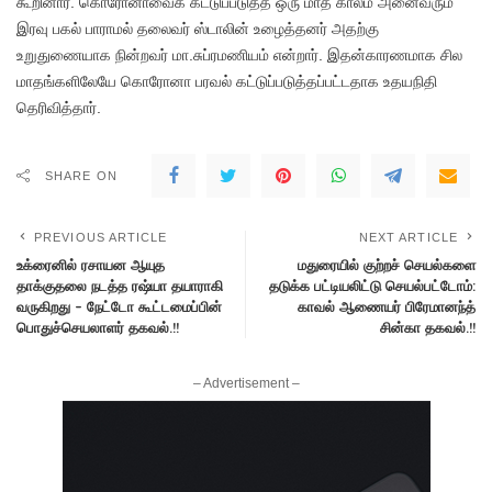
கூறினார். கொரோனாவைக் கட்டுப்படுத்த ஒரு மாத காலம் அனைவரும்
இரவு பகல் பாராமல் தலைவர் ஸ்டாலின் உழைத்தனர் அதற்கு
உறுதுணையாக நின்றவர் மா.சுப்ரமணியம் என்றார். இதன்காரணமாக சில
மாதங்களிலேயே கொரோனா பரவல் கட்டுப்படுத்தப்பட்டதாக உதயநிதி
தெரிவித்தார்.
SHARE ON
PREVIOUS ARTICLE
NEXT ARTICLE
உக்ரைனில் ரசாயன ஆயுத
மதுரையில் குற்றச் செயல்களை
தாக்குதலை நடத்த ரஷ்யா தயாராகி
தடுக்க பட்டியலிட்டு செயல்பட்டோம்:
வருகிறது – நேட்டோ கூட்டமைப்பின்
காவல் ஆணையர் பிரேமானந்த்
பொதுச்செயலாளர் தகவல்.!!
சின்கா தகவல்.!!
– Advertisement –