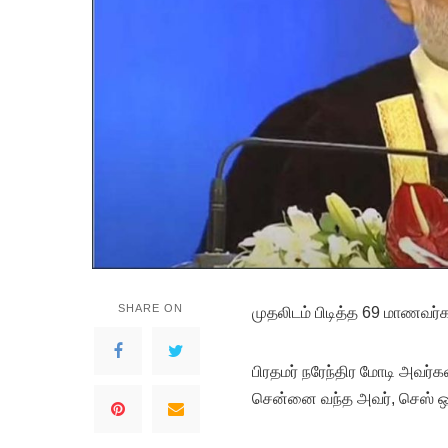
SHARE ON
முதலிடம் பிடித்த 69 மாணவர்க
பிரதமர் நரேந்திர மோடி அவர்க
சென்னை வந்த அவர், செஸ் ஒல