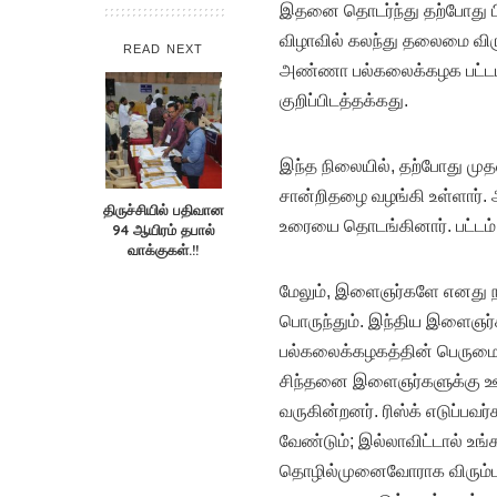
இதனை தொடர்ந்து தற்போது ப
விழாவில் கலந்து தலைமை விர
READ NEXT
அண்ணா பல்கலைக்கழக பட்டமளி
குறிப்பிடத்தக்கது.
இந்த நிலையில், தற்போது முதல
சான்றிதழை வழங்கி உள்ளார்.
திருச்சியில் பதிவான
உரையை தொடங்கினார். பட்டம் 
94 ஆயிரம் தபால்
வாக்குகள்.!!
மேலும், இளைஞர்களே எனது நம
பொருந்தும். இந்திய இளைஞர்
பல்கலைக்கழகத்தின் பெருமை ம
சிந்தனை இளைஞர்களுக்கு ஊ
வருகின்றனர். ரிஸ்க் எடுப்பவ
வேண்டும்; இல்லாவிட்டால் உங
தொழில்முனைவோராக விரும்புவர