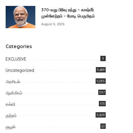
370-வது பிரிவு ரத்து – காஷ்மீர்
முன்னேற்றம் – மோடி பெருமிதம்
August 6, 2026
Categories
EXCLUSIVE
3
Uncategorized
5,689
அரசியல்
5,035
ஆன்மீகம்
397
கல்வி
513
குற்றம்
5,609
சூழல்
22