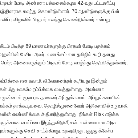
ிரதமர் மோடி அண்ணா பல்கலைக்கழக 42-வது பட்டமளிப்பு
ுந்தினராக கலந்து கொண்டுள்ளார். 70 ஆண்டுகளுக்கு பின்
ப்பு விழாவில் பிரதமர் கலந்து கொண்டுள்ளார் என்பது
ிடம் பிடித்த 69 மாணவர்களுக்கு பிரதமர் மோடி பதக்கம்
 அதன்பின் பேசிய அவர், வணக்கம் என தமிழில் கூறி தனது
பெற்ற அனைவருக்கும் பிரதமர் மோடி வாழ்த்து தெரிவித்துள்ளார்.
்பிக்கை என சுவாமி விவேகானந்தர் கூறியது இன்றும்
கள் மீது உலகமே நம்பிக்கை வைத்துள்ளது. அண்ணா
ுன்னாள் குடியரசு தலைவர் அப்துல்கலாம். அப்துல்கலாமின்
க்கம் தரக்கூடியவை. தொழில்முனைவோர் அதிகளவில் உருவாகி
ர்களின் எண்ணிக்கை அதிகரித்துள்ளது. நீங்கள் Risk எடுக்க
்களுக்கான வாய்ப்பை இழந்துவிடுவீர்கள். வலிமையான அரசு
்களுக்கு செவி சாய்க்கிறது, உதவுகிறது; சூழலுக்கேற்ப