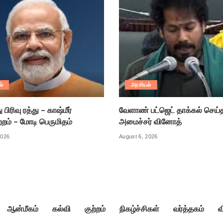
ல்
அரசியல்
பிரிவு ரத்து – காஷ்மீர்
வேளாண் பட்ஜெட் தாக்கல் செய்த
றம் – மோடி பெருமிதம்
அமைச்சர் வினோத்
2026
August 6, 2026
ஆன்மீகம்
கல்வி
குற்றம்
நிகழ்ச்சிகள்
வர்த்தகம்
வ