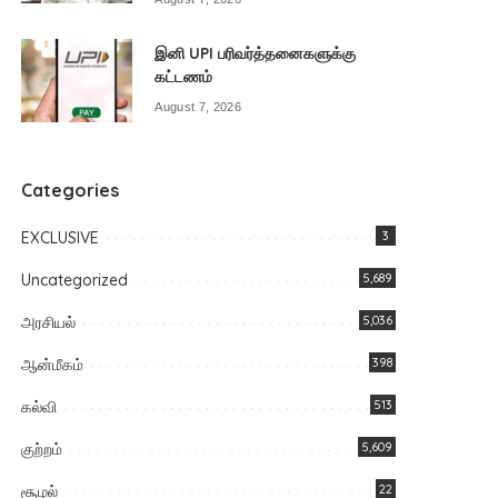
இனி UPI பரிவர்த்தனைகளுக்கு
கட்டணம்
August 7, 2026
Categories
EXCLUSIVE
3
Uncategorized
5,689
அரசியல்
5,036
ஆன்மீகம்
398
கல்வி
513
குற்றம்
5,609
சூழல்
22