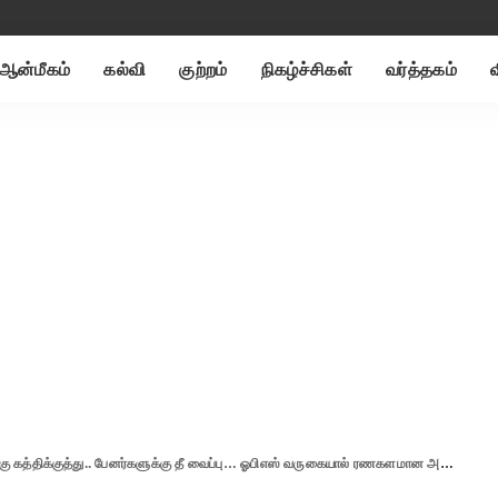
ஆன்மீகம்
கல்வி
குற்றம்
நிகழ்ச்சிகள்
வர்த்தகம்
்குத்து.. பேனர்களுக்கு தீ வைப்பு… ஓபிஎஸ் வருகையால் ரணகளமான அதிமுக அலுவலகம்-சென்னையில் வெடித்த வன்முறை..!!