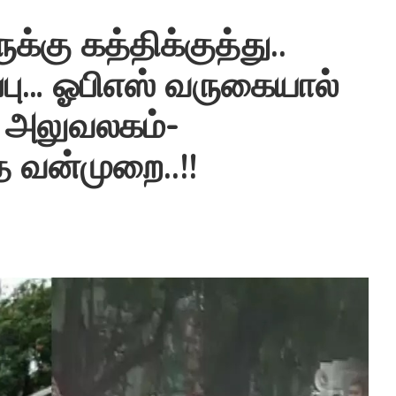
க்கு கத்திக்குத்து..
்பு… ஓபிஎஸ் வருகையால்
அலுவலகம்-
 வன்முறை..!!