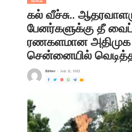
அரசியல்
கல் வீச்சு.. ஆதரவாளரு
பேனர்களுக்கு தீ வைப
ரணகளமான அதிமுக 
சென்னையில் வெடித்த
Editor
July 11, 2022
Posted
by