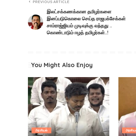
PREVIOUS ARTICLE
இலட்சக்கணக்கான தமிழர்களை
இனப்படுகொலை செய்த ராஜபக்சேக்கள்
சாம்ராஜ்ஜியம் முடிவுக்கு வந்தது ..
கொண்டாடும் ஈழத் தமிழர்கள்..!
You Might Also Enjoy
அரசியல்
அரசிய