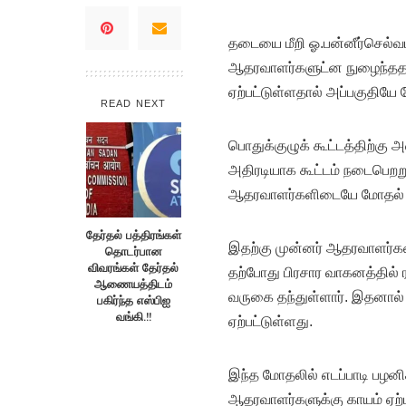
தடையை மீறி ஓ.பன்னீர்செல்
ஆதரவாளர்களுட்ன நுழைந்ததா
ஏற்பட்டுள்ளதால் அப்பகுதியே 
READ NEXT
பொதுக்குழுக் கூட்டத்திற்கு 
அதிரடியாக கூட்டம் நடைபெறற
ஆதரவாளர்களிடையே மோதல் ஏற்ப
தேர்தல் பத்திரங்கள்
இதற்கு முன்னர் ஆதரவாளர்களை
தொடர்பான
விவரங்கள் தேர்தல்
தற்போது பிரசார வாகனத்தில்
ஆணையத்திடம்
வருகை தந்துள்ளார். இதனால்
பகிர்ந்த எஸ்பிஐ
வங்கி.!!
ஏற்பட்டுள்ளது.
இந்த மோதலில் எடப்பாடி பழனி
ஆதரவாளர்களுக்கு காயம் ஏற்ப