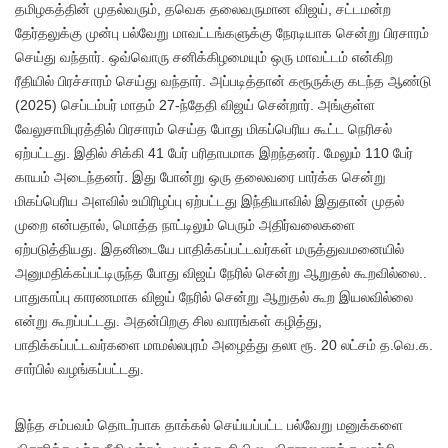
தமிழகத்தின் முதல்வரும், தவெக தலைவருமான விஜய், சட்டமன்ற
தேர்தலுக்கு முன்பு பல்வேறு மாவட்டங்களுக்கு நேரடியாக சென்று பிரசாரம்
செய்து வந்தார். ஒவ்வொரு சனிக்கிழமையும் ஒரு மாவட்டம் என்கிற
ரீதியில் பிரச்சாரம் செய்து வந்தார். அப்படித்தான் கரூருக்கு கடந்த ஆண்டு
(2025) செப்டம்பர் மாதம் 27-ந்தேதி விஜய் சென்றார். அங்குள்ள
வேலுசாமிபுரத்தில் பிரசாரம் செய்த போது மிகப்பெரிய கூட்ட நெரிசல்
ஏற்பட்டது. இதில் சிக்கி 41 பேர் பரிதாபமாக இறந்தனர். மேலும் 110 பேர்
காயம் அடைந்தனர். இது போன்று ஒரு தலைவரை பார்க்க சென்று
மிகப்பெரிய அளவில் உயிரிழப்பு ஏற்பட்டது இந்தியாவில் இதுதான் முதல்
முறை என்பதால், மொத்த நாட்டிலும் பெரும் அதிர்வலைகளை
ஏற்படுத்தியது. இதனிடையே பாதிக்கப்பட்டவர்கள் மருத்துவமனையில்
அனுமதிக்கப்பட்டிருந்த போது விஜய் நேரில் சென்று ஆறுதல் கூறவில்லை..
பாதுகாப்பு காரணமாக விஜய் நேரில் சென்று ஆறுதல் கூற இயலவில்லை
என்று கூறப்பட்டது. அதன்பிறகு சில வாரங்கள் கழித்து,
பாதிக்கப்பட்டவர்களை மாமல்லபுரம் அழைத்து தலா ரூ. 20 லட்சம் த.வெ.க.
சார்பில் வழங்கப்பட்டது.
இந்த சம்பவம் தொடர்பாக தாக்கல் செய்யப்பட்ட பல்வேறு மனுக்களை