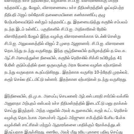
விசாரித்த உச்ச நீதிமன்றம், வழக்கை சி.பி.ஐ. விசாரணைக்கு மாற்றி
உத்தரவிட்டது. மேலும், விசாரணையை உச்ச நீதிமன்றத்தின் ஓய்வுபெற்ற
நீதிபதி அஜய் ரஸ்தோகி தலைமையிலான கண்காணிப்பு குழு
மேற்பார்வையிடும் என்றும் உத்தரவிட்டது. இதனையடுத்து கரூரில் சம்பவம்
நடந்த இடம் உள்ளிட்ட பகுதிகளில் சி.பி.ஐ. அதிகாரிகள் நேரில்
விசாரித்தனர்.மேலும் இந்த வழக்கு விசாரணைக்காக டெல்லி சென்று
சி.பி.ஐ. அலுவலகத்தில் விஜய் 2 முறை ஆஜரானார். சி.பி.ஐ. விசாரணை
தொடர்ந்து நடந்து வருகிறது. இந்த சூழ்நிலையில் தமிழகத்தில் த.வெ.க.
ஆட்சி அமைத்துள்ள நிலையில், கரூரில் நெரிசலில் சிக்கி உயிரிழந்த 41
பேரின் குடும்பத்தில் தலா ஒருவருக்கு அரசு வேலை வழங்க ஏற்பாடுகள்
நடந்து வருவதாக கூறப்படுகிறது.. இதற்காக வருகிற 10-ந்தேதி முதல்வர்,
கரூர் செல்ல திட்டமிட்டு உள்ளார். இதற்கான ஏற்பாடுகள் நடந்து வருகிறது.
இந்நிலையில், தி.மு.க. அமைப்பு செயலாளர் ஆர்.எஸ்.பாரதி சார்பில் வக்கீல்
அனுராதா அற்புதம் என்பவர் உச்ச நீதிமன்றத்தில் இடையீட்டு மனு தாக்கல்
செய்து இருந்தார். அந்த மனுவில் அவர் கூறுகையில், கரூர் கூட்ட நெரிசல்
வழக்கு தொடர்பாக அமைச்சர் ஆதவ் அர்ஜுனா சமீபத்தில் பேசிய பேச்சு
வழக்கின் சாட்சிகள் மற்றும் ஆதாரங்களை பாதிக்கும் நோக்கத்துடன்
இருப்பதாக இருக்கிறது. எனவே, அவர் மீது உரிய புகாரை பதிவு செய்து