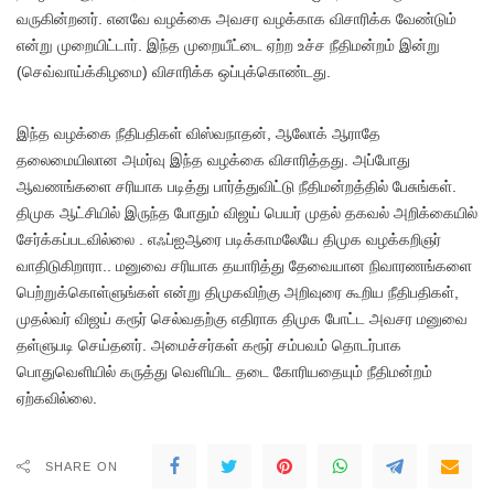
வருகின்றனர். எனவே வழக்கை அவசர வழக்காக விசாரிக்க வேண்டும்
என்று முறையிட்டார். இந்த முறையீட்டை ஏற்ற உச்ச நீதிமன்றம் இன்று
(செவ்வாய்க்கிழமை) விசாரிக்க ஒப்புக்கொண்டது.
இந்த வழக்கை நீதிபதிகள் விஸ்வநாதன், ஆலோக் ஆராதே
தலைமையிலான அமர்வு இந்த வழக்கை விசாரித்தது. அப்போது
ஆவணங்களை சரியாக படித்து பார்த்துவிட்டு நீதிமன்றத்தில் பேசுங்கள்.
திமுக ஆட்சியில் இருந்த போதும் விஜய் பெயர் முதல் தகவல் அறிக்கையில்
சேர்க்கப்படவில்லை . எஃப்ஐஆரை படிக்காமலேயே திமுக வழக்கறிஞர்
வாதிடுகிறாரா.. மனுவை சரியாக தயாரித்து தேவையான நிவாரணங்களை
பெற்றுக்கொள்ளுங்கள் என்று திமுகவிற்கு அறிவுரை கூறிய நீதிபதிகள்,
முதல்வர் விஜய் கரூர் செல்வதற்கு எதிராக திமுக போட்ட அவசர மனுவை
தள்ளுபடி செய்தனர். அமைச்சர்கள் கரூர் சம்பவம் தொடர்பாக
பொதுவெளியில் கருத்து வெளியிட தடை கோரியதையும் நீதிமன்றம்
ஏற்கவில்லை.
SHARE ON