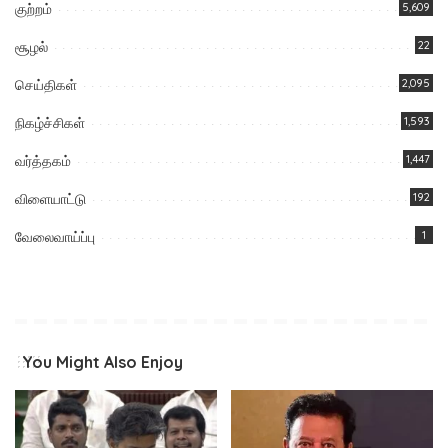
குற்றம்
5,609
சூழல்
22
செய்திகள்
2,095
நிகழ்ச்சிகள்
1,593
வர்த்தகம்
1,447
விளையாட்டு
192
வேலைவாய்ப்பு
1
You Might Also Enjoy