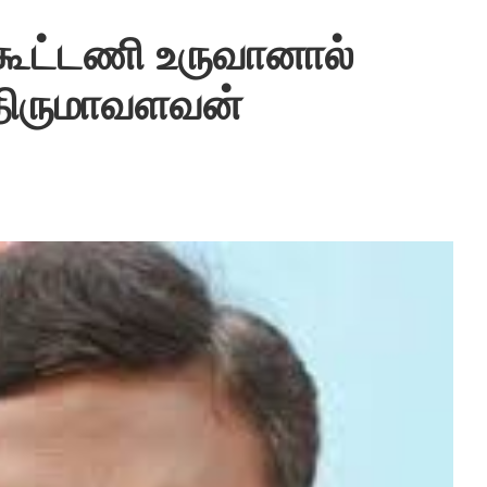
ூட்டணி உருவானால்
 திருமாவளவன்