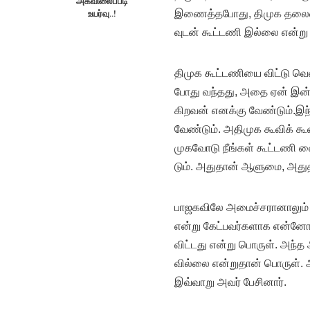
அகவிலைப்படி
உயர்வு..!
இணைத்​த​போது, திமுக தலை​மை
வுடன் கூட்​டணி இல்லை என்று
திமுக கூட்​ட​ணியை விட்டு வெள
போது வந்​தது, அதை ஏன் இன்​னும
கிறவன் எனக்கு வேண்​டும்.இந்
வேண்​டும். அதி​முக கூவிக் கூவ
முகவோடு நீங்​கள் கூட்​டணி வை
டும். அது​தான் ஆளு​மை, அது​
பாஜக​விலே அமைச்​ச​ரா​னாலும் 
என்று கேட்​பவர்​களாக என்​னோட
விட்​டது என்று பொருள். அந்த அ
வில்லை என்​று​தான் பொருள். அப
இவ்வாறு அவர் பேசினார்.