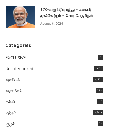
370-வது பிரிவு ரத்து – காஷ்மீர்
முன்னேற்றம் – மோடி பெருமிதம்
August 6, 2026
Categories
EXCLUSIVE
3
Uncategorized
5,689
அரசியல்
5,035
ஆன்மீகம்
397
கல்வி
513
குற்றம்
5,609
சூழல்
22