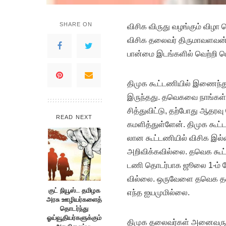
SHARE ON
விசிக விருது வழங்​கும் விழா செ
விசிக தலை​வர் திரு​மாவளவன் பே
பான்மை இடங்​களில் வெற்றி பெ
திமுக கூட்​ட​ணி​யில் இணைந்து 
இருந்​தது. தவெகவை நாங்​கள் வி
சித்​து​விட்​டு, தற்​போது ஆ
READ NEXT
கமளித்​துள்​ளேன். திமுக கூட்
லான கூட்​ட​ணி​யில் விசிக இல
அறிவிக்​க​வில்​லை. தவெக கூட்
டணி தொடர்​பாக ஜூலை 1-ம் தேதி க
வில்​லை. ஒரு​வேளை தவெக தலை
குட் நியூஸ்… தமிழக
எந்த ஐயமுமில்​லை.
அரசு ஊழியர்களைத்
தொடர்ந்து
ஓய்வூதியர்களுக்கும்
திமுக தலை​வர்​கள் அனை​வரும் 