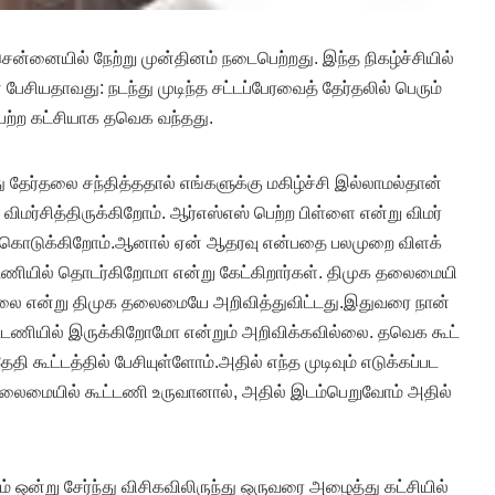
ன்​னை​யில் நேற்று முன்​தினம் நடை​பெற்​றது. இந்த நிகழ்ச்​சி​யில்
சி​ய​தாவது: நடந்து முடிந்த சட்​டப்​பேர​வைத் தேர்​தலில் பெரும்​
ற்ற கட்​சி​யாக தவெக வந்​தது.
தேர்​தலை சந்​தித்​த​தால் எங்​களுக்கு மகிழ்ச்சி இல்​லாமல்​தான்
மர்​சித்​திருக்​கிறோம். ஆர்​எஸ்​எஸ் பெற்ற பிள்ளை என்று விமர்​
தரவு கொடுக்​கிறோம்.ஆனால் ஏன் ஆதரவு என்​பதை பலமுறை விளக்​
​ட​ணி​யில் தொடர்​கிறோமா என்று கேட்​கிறார்​கள். திமுக தலை​மையி​
்லை என்று திமுக தலை​மையே அறி​வித்​து​விட்​டது.இது​வரை நான்
​ட​ணி​யில் இருக்​கிறோமோ என்​றும் அறிவிக்​க​வில்​லை. தவெக கூட்​
ூட்​டத்​தில் பேசி​யுள்​ளோம்.அதில் எந்த முடி​வும் எடுக்​கப்​பட​
​மை​யில் கூட்​டணி உரு​வா​னால், அதில் இடம்​பெறுவோம் அதில்
ஒன்​று சேர்ந்து விசிக​விலிருந்து ஒரு​வரை அழைத்து கட்​சி​யில்