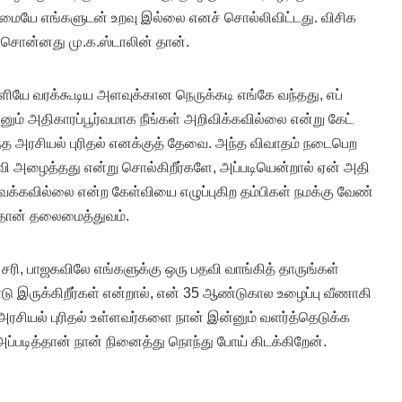
யே எங்​களு​டன் உறவு இல்லை எனச் சொல்​லி​விட்​டது. விசிக​
 சொன்​னது மு.க.ஸ்டா​லின் தான்.
ியே வரக்​கூடிய அளவுக்​கான நெருக்​கடி எங்கே வந்​தது, எப்​
் அதி​காரப்​பூர்​வ​மாக நீங்​கள் அறிவிக்​க​வில்லை என்று கேட்​
த அரசி​யல் புரிதல் எனக்​குத் தேவை. அந்த விவாதம் நடை​பெற
ி அழைத்​தது என்று சொல்​கிறீர்​களே, அப்​படி​யென்​றால் ஏன் அதி​
க்​க​வில்லை என்ற கேள்​வியை எழுப்​பு​கிற தம்​பிகள் நமக்கு வேண்​
தான் தலை​மைத்​து​வம்.
சரி, பாஜக​விலே எங்​களுக்கு ஒரு பதவி வாங்​கித் தாருங்​கள்
ு இருக்​கிறீர்​கள் என்​றால், என் 35 ஆண்​டு​கால உழைப்பு வீணாகி​
ரசி​யல் புரிதல் உள்​ளவர்​களை நான் இன்​னும் வளர்த்​தெடுக்​க​
்​படித்​தான் நான் நினைத்​து நொந்​து போய்​ கிடக்​கிறேன்​.