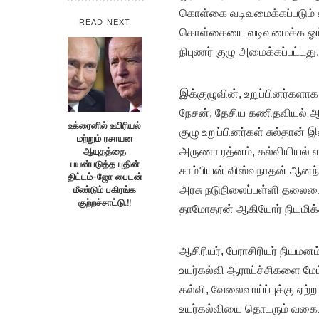
கொள்கை வடிவமைக்கப்படும் என
READ NEXT
கொள்கையை வடிவமைக்க ஓய்வு
நிபுணர் குழு அமைக்கப்பட்டது.
இக்குழுவின், உறுப்பினர்கள
நேசன், தேசிய கணிதவியல் ஆய்வ
உக்ரைனில் உயிரியல்
குழு உறுப்பினர்கள் சுல்தான் 
மற்றும் ரசாயன
ஆயுதத்தை
அருணா ரத்னம், கல்வியியல் எ
பயன்படுத்த புதின்
சாம்பியன் விஸ்வநாதன் ஆனந்த
திட்டம்-ஜோ பைடன்
மீண்டும் பகிரங்க
அரசு நடுநிலைப்பள்ளி தலைமை
குற்றச்சாட்டு.!!
தாமோதரன் ஆகியோர் நியமிக்க
ஆசிரியர், பேராசிரியர் நியமனம
உயர்கல்வி ஆராய்ச்சிகளை மே
கல்வி, வேலைவாய்ப்புக்கு ஏற்ற
உயர்கல்வியை தொடரும் வகைய