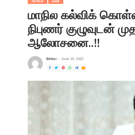
அரசியல்
கல்வி
மாநில கல்விக் கொள
நிபுணர் குழுவுடன் முத
ஆலோசனை..!!
Editor
June 15, 2022
Posted
by