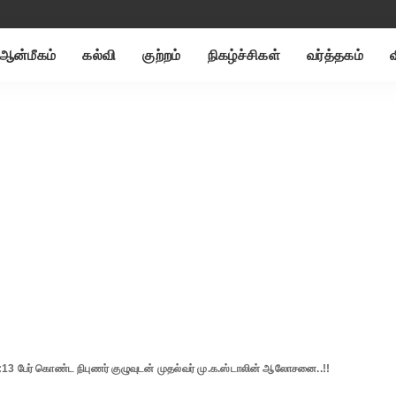
ஆன்மீகம்
கல்வி
குற்றம்
நிகழ்ச்சிகள்
வர்த்தகம்
13 பேர் கொண்ட நிபுணர் குழுவுடன் முதல்வர் மு.க.ஸ்டாலின் ஆலோசனை..!!