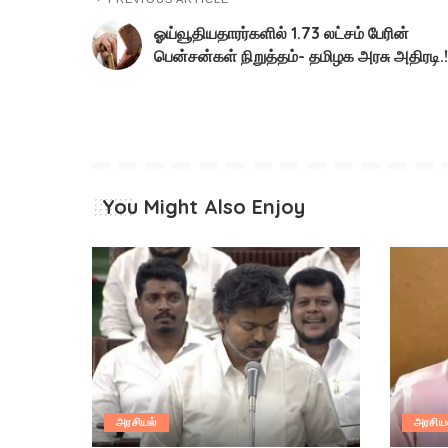
ஓய்வூதியதாரர்களில் 1.73 லட்சம் பேரின்
பென்சன்கள் நிறுத்தம்- தமிழக அரசு அதிரடி.!
You Might Also Enjoy
அரசியல்
அரசிய