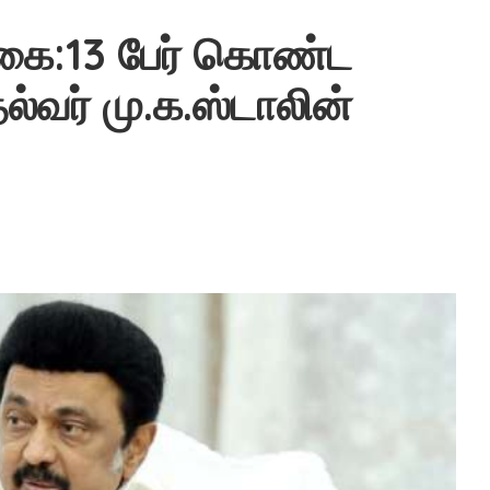
்கை:13 பேர் கொண்ட
ல்வர் மு.க.ஸ்டாலின்