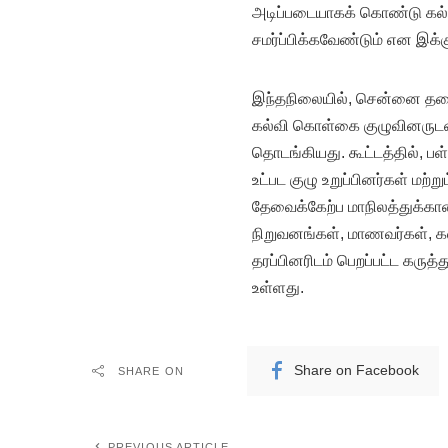
அடிப்படையாகக் கொண்டு கல்
சமர்ப்பிக்கவேண்டும் என இக்கு
இந்தநிலையில், சென்னை தலை
கல்வி கொள்கை குழுவினருடனா
தொடங்கியது. கூட்டத்தில், பள
உட்பட குழு உறுப்பினர்கள் மற்
தேவைக்கேற்ப மாநிலத்துக்க
நிறுவனங்கள், மாணவர்கள், கல
தரப்பினரிடம் பெறப்பட்ட கருத்
உள்ளது.
Share on Facebook
SHARE ON
PREVIOUS ARTICLE