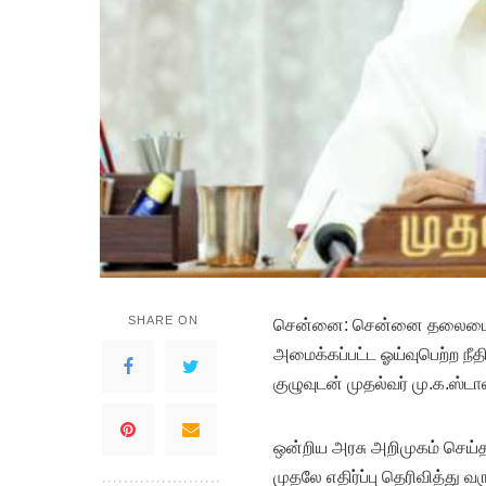
SHARE ON
சென்னை: சென்னை தலைமை ச
அமைக்கப்பட்ட ஓய்வுபெற்ற ந
குழுவுடன் முதல்வர் மு.க.ஸ்
ஒன்றிய அரசு அறிமுகம் செய்
முதலே எதிர்ப்பு தெரிவித்து 