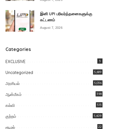
இனி UPI பரிவர்த்தனைகளுக்கு
கட்டணம்
August 7, 2026
Categories
EXCLUSIVE
3
Uncategorized
5,689
அரசியல்
5,036
ஆன்மீகம்
398
கல்வி
513
குற்றம்
5,609
சூழல்
22