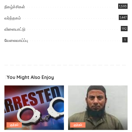
நிகழ்ச்சிகள்
1,593
வர்த்தகம்
1,447
விளையாட்டு
192
வேலைவாய்ப்பு
1
You Might Also Enjoy
குற்றம்
குற்றம்