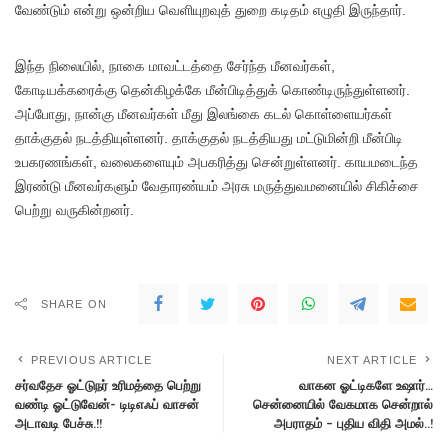
வேண்டும் என்று ஒன்றிய வெளியுறவுத் துறை கடிதம் எழுதி இருந்தார்.
இந்த நிலையில், நாகை மாவட்டத்தை சேர்ந்த மீனவர்கள்,
கோடியக்கரைக்கு தென்கிழக்கே மீன்பிடித்துக் கொண்டிருந்துள்ளனர்.
அப்போது, நான்கு மீனவர்கள் மீது இலங்கை கடல் கொள்ளையர்கள்
தாக்குதல் நடத்தியுள்ளனர். தாக்குதல் நடத்தியது மட்டுமின்றி மீன்பிடி
உபகரணங்கள், வலைகளையும் அபகரித்து சென்றுள்ளனர். காயமடைந்த
இரண்டு மீனவர்களும் வேதாரண்யம் அரசு மருத்துவமனையில் சிகிச்சை
பெற்று வருகின்றனர்.
SHARE ON
PREVIOUS ARTICLE
NEXT ARTICLE
சர்வதேச ஓட்டுநர் உரிமத்தை பெற்று
வாகன ஓட்டிகளே உஷார்…
வண்டி ஓட்டுவேன்- டிடிஎஃப் வாசன்
சென்னையில் வேகமாக சென்றால்
அடாவடி பேச்சு.!!
அபராதம் – புதிய விதி அமல்..!