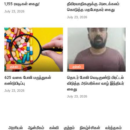
1,155 ரவுடிகள் கைது!
தீவிரவாதிகளுக்கு அடைக்கலம்
கொடுத்த மதபோதகர் கைது
July 23, 2026
July 23, 2026
குற்றம்
குற்றம்
625 வகை போலி மருந்துகள்
தொடர் போலி வெடிகுண்டு மிரட்டல்
கண்டுபிடிப்பு
விடுத்த அமெரிக்கா வாழ் இந்தியர்
கைது
July 23, 2026
July 23, 2026
அரசியல்
ஆன்மீகம்
கல்வி
குற்றம்
நிகழ்ச்சிகள்
வர்த்தகம்