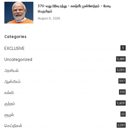
370-வது பிரிவு ரத்து – காஷ்மீர் முன்னேற்றம் – மோடி
பெருமிதம்
August 6, 2026
Categories
EXCLUSIVE
3
Uncategorized
5,689
அரசியல்
5,035
ஆன்மீகம்
397
கல்வி
513
குற்றம்
5,609
சூழல்
22
செய்திகள்
2,091