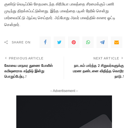
குண்டு வெடிப்பில் சேதமடைந்த கிரீமியா பாலத்தை சீரமைக்கும் பணி
முடிந்து திறக்கப்பட்டுள்ளது. இந்த பாலத்தை புடின் நேரில் சென்று
பார்வையிட்டு ஆய்வு செய்தார். அப்போது அவர் பாலத்தில் காரை ஓட்டி
சென்றார்.
SHARE ON
PREVIOUS ARTICLE
NEXT ARTICLE
கோவை மாநகர துணை போலீஸ்
நாடகம் பார்த்த 2 சிறுவர்களுக்கு
கமிஷனராக சந்தீஷ் இன்று
மரண தண்டனை விதித்த கொடூர
பொறுப்பேற்பு..!
நாடு..!
– Advertisement –