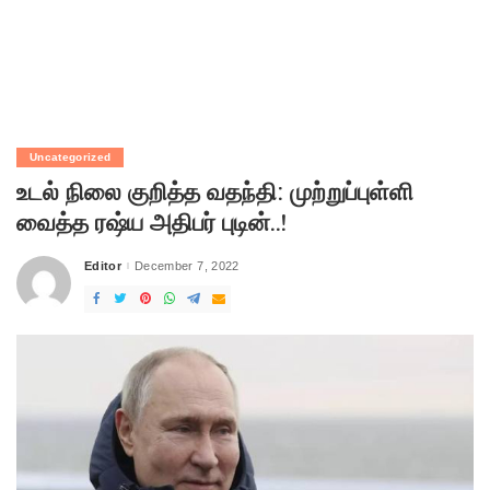
Uncategorized
உடல் நிலை குறித்த வதந்தி: முற்றுப்புள்ளி
வைத்த ரஷ்ய அதிபர் புடின்..!
Editor
December 7, 2022
Posted
by