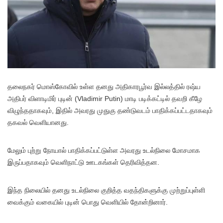
தலைநகர் மொஸ்கோவில் உள்ள தனது அதிகாரபூர்வ இல்லத்தில் ரஷ்ய
அதிபர் விளாடிமிர் புடின் (Vladimir Putin) மாடி படிக்கட்டில் தவறி கீழே
விழுந்ததாகவும், இதில் அவரது முதுகு தண்டுவடம் பாதிக்கப்பட்டதாகவும்
தகவல் வெளியானது.
மேலும் புற்று நோயால் பாதிக்கப்பட்டுள்ள அவரது உடல்நிலை மோசமாக
இருப்பதாகவும் வெளிநாட்டு ஊடகங்கள் தெரிவித்தன.
இந்த நிலையில் தனது உடல்நிலை குறித்த வதந்திகளுக்கு முற்றுப்புள்ளி
வைக்கும் வகையில் புடின் பொது வெளியில் தோன்றினார்.