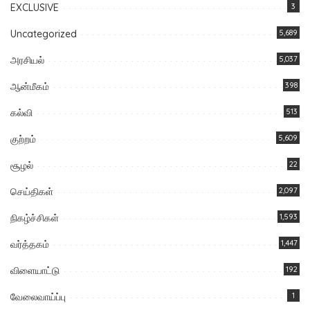
EXCLUSIVE
3
Uncategorized
5,689
அரசியல்
5,037
ஆன்மீகம்
398
கல்வி
513
குற்றம்
5,609
சூழல்
22
செய்திகள்
2,097
நிகழ்ச்சிகள்
1,593
வர்த்தகம்
1,447
விளையாட்டு
192
வேலைவாய்ப்பு
1