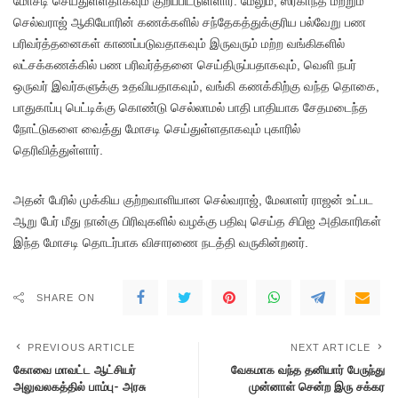
மோசடி செய்துள்ளதாகவும் குறிப்பிட்டுள்ளார். மேலும், ஸ்ரீகாந்த் மற்றும்
செல்வராஜ் ஆகியோரின் கணக்களில் சந்தேகத்துக்குரிய பல்வேறு பண
பரிவர்த்தனைகள் காணப்படுவதாகவும் இருவரும் மற்ற வங்கிகளில்
லட்சக்கணக்கில் பண பரிவர்த்தனை செய்திருப்பதாகவும், வெளி நபர்
ஒருவர் இவர்களுக்கு உதவியதாகவும், வங்கி கணக்கிற்கு வந்த தொகை,
பாதுகாப்பு பெட்டிக்கு கொண்டு செல்லாமல் பாதி பாதியாக சேதமடைந்த
நோட்டுகளை வைத்து மோசடி செய்துள்ளதாகவும் புகாரில்
தெரிவித்துள்ளார்.
அதன் பேரில் முக்கிய குற்றவாளியான செல்வராஜ், மேலாளர் ராஜன் உட்பட
ஆறு பேர் மீது நான்கு பிரிவுகளில் வழக்கு பதிவு செய்த சிபிஐ அதிகாரிகள்
இந்த மோசடி தொடர்பாக விசாரணை நடத்தி வருகின்றனர்.
SHARE ON
PREVIOUS ARTICLE
NEXT ARTICLE
கோவை மாவட்ட ஆட்சியர்
வேகமாக வந்த தனியார் பேருந்து
அலுவலகத்தில் பாம்பு- அரசு
முன்னாள் சென்ற இரு சக்கர