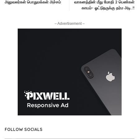
அலுவலர்கள் பொதுமக்கள் அச்சம்
வாகனத்தின் மீது மோதி 2 பெண்கள்
காயம்- ஓட்டுநருக்கு தர்ம அடி..!!
– Advertisement –
FOLLOW SOCIALS