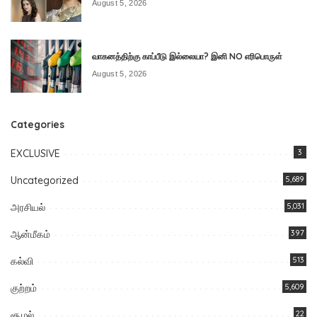
August 5, 2026
வாகனத்திற்கு காப்பீடு இல்லையா? இனி NO எரிபொருள்
August 5, 2026
Categories
EXCLUSIVE
3
Uncategorized
5,689
அரசியல்
5,031
ஆன்மீகம்
397
கல்வி
513
குற்றம்
5,609
சூழல்
22