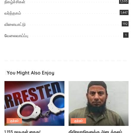
நிகழ்ச்சிகள்
1,593
வர்த்தகம்
1,447
விளையாட்டு
192
வேலைவாய்ப்பு
1
You Might Also Enjoy
குற்றம்
குற்றம்
1,155 ரவுடிகள் கைது!
தீவிரவாதிகளுக்கு அடைக்கலம்