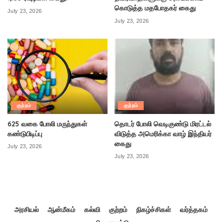
கொடுத்த மதபோதகர் கைது
July 23, 2026
July 23, 2026
குற்றம்
குற்றம்
625 வகை போலி மருந்துகள்
தொடர் போலி வெடிகுண்டு மிரட்டல்
கண்டுபிடிப்பு
விடுத்த அமெரிக்கா வாழ் இந்தியர்
கைது
July 23, 2026
July 23, 2026
அரசியல்
ஆன்மீகம்
கல்வி
குற்றம்
நிகழ்ச்சிகள்
வர்த்தகம்