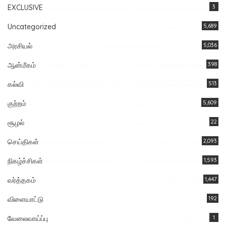
EXCLUSIVE
3
Uncategorized
5,689
அரசியல்
5,036
ஆன்மீகம்
398
கல்வி
513
குற்றம்
5,609
சூழல்
22
செய்திகள்
2,093
நிகழ்ச்சிகள்
1,593
வர்த்தகம்
1,447
விளையாட்டு
192
வேலைவாய்ப்பு
1