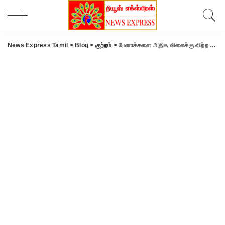
News Express Tamil
>
Blog
>
குற்றம்
>
பேனாக்களை அதிக விலைக்கு விற்ற கடை உரிமையாளருக்கு ரூ.10 ஆயிரம் அபராதம்-கோவை நுகா்வோா் நீதிமன்றம் அதிரடி தீர்ப்பு..!!