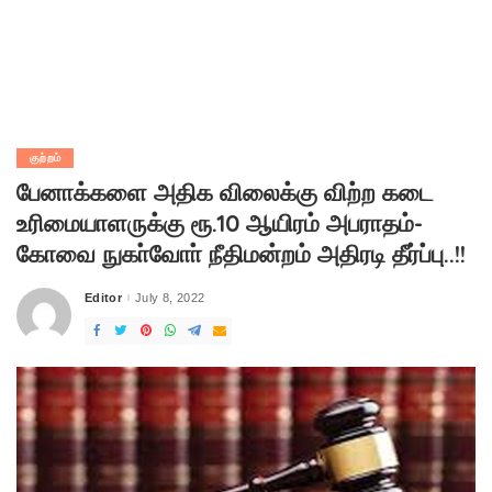
குற்றம்
பேனாக்களை அதிக விலைக்கு விற்ற கடை
உரிமையாளருக்கு ரூ.10 ஆயிரம் அபராதம்-
கோவை நுகா்வோா் நீதிமன்றம் அதிரடி தீர்ப்பு..!!
Editor
July 8, 2022
Posted
by