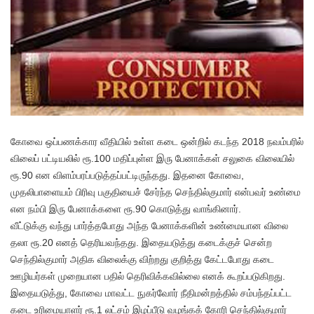
கோவை ஒப்பணக்கார வீதியில் உள்ள கடை ஒன்றில் கடந்த 2018 நவம்பரில்
விலைப் பட்டியலில் ரூ.100 மதிப்புள்ள இரு பேனாக்கள் சலுகை விலையில்
ரூ.90 என விளம்பரப்படுத்தப்பட்டிருந்தது. இதனை கோவை,
முதலிபாளையம் பிரிவு பகுதியைச் சேர்ந்த செந்தில்குமார் என்பவர் உண்மை
என நம்பி இரு பேனாக்களை ரூ.90 கொடுத்து வாங்கினார்.
வீட்டுக்கு வந்து பார்த்தபோது அந்த பேனாக்களின் உண்மையான விலை
தலா ரூ.20 எனத் தெரியவந்தது. இதையடுத்து கடைக்குச் சென்ற
செந்தில்குமார் அதிக விலைக்கு விற்றது குறித்து கேட்டபோது கடை
ஊழியர்கள் முறையான பதில் தெரிவிக்கவில்லை எனக் கூறப்படுகிறது.
இதையடுத்து, கோவை மாவட்ட நுகர்வோர் நீதிமன்றத்தில் சம்பந்தப்பட்ட
கடை உரிமையாளர் ரூ.1 லட்சம் இழப்பீடு வழங்கக் கோரி செந்தில்குமார்