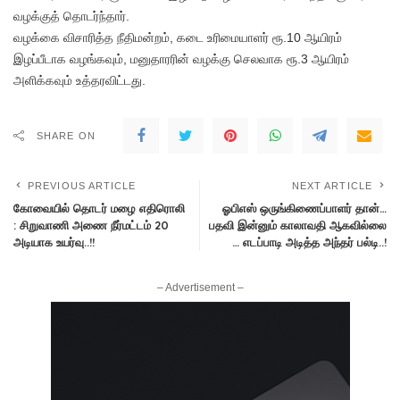
வழக்குத் தொடர்ந்தார்.
வழக்கை விசாரித்த நீதிமன்றம், கடை உரிமையாளர் ரூ.10 ஆயிரம்
இழப்பீடாக வழங்கவும், மனுதாரரின் வழக்கு செலவாக ரூ.3 ஆயிரம்
அளிக்கவும் உத்தரவிட்டது.
SHARE ON
PREVIOUS ARTICLE
NEXT ARTICLE
கோவையில் தொடர் மழை எதிரொலி
ஓபிஎஸ் ஒருங்கிணைப்பாளர் தான்…
: சிறுவாணி அணை நீர்மட்டம் 20
பதவி இன்னும் காலாவதி ஆகவில்லை
அடியாக உயர்வு..!!
… எடப்பாடி அடித்த அந்தர் பல்டி..!
– Advertisement –