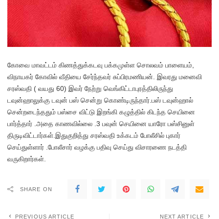
கோவை மாவட்டம் கிணத்துக்கடவு பக்கமுள்ள சொலவம் பாளையம்,
விநாயகர் கோவில் வீதியை சேர்ந்தவர் சுப்பிரமணியன். இவரது மனைவி
சரஸ்வதி ( வயது 60) இவர் நேற்று வெங்கிட்டாபுரத்திலிருந்து
டவுன்ஹாலுக்கு டவுன் பஸ் சென்று கொண்டிருந்தார்.பஸ் டவுன்ஹால்
சென்றடைந்ததும் பஸ்சை விட்டு இறங்கி கழுத்தில் கிடந்த செயினை
பார்த்தார் .அதை காணவில்லை .3 பவுன் செயினை யாரோ பஸ்சினுள்
திருடிவிட்டார்கள்.இதுகுறித்து சரஸ்வதி உக்கடம் போலீசில் புகார்
செய்துள்ளார் .போலீசார் வழக்கு பதிவு செய்து விசாரணை நடத்தி
வருகிறார்கள்.
SHARE ON
PREVIOUS ARTICLE
NEXT ARTICLE