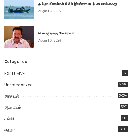
தமிழக மீனவர்கள் 8 பேர் இலங்கை கடற்படையால் கைது
August 6, 2026
பொன்முடிக்கு பிடிவாரண்ட்
August 6, 2026
Categories
EXCLUSIVE
3
Uncategorized
5,689
அரசியல்
5,036
ஆன்மீகம்
397
கல்வி
513
குற்றம்
5,609