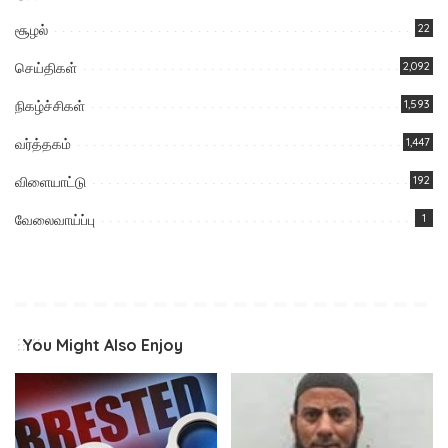
சூழல்
22
செய்திகள்
2,092
நிகழ்ச்சிகள்
1,593
வர்த்தகம்
1,447
விளையாட்டு
192
வேலைவாய்ப்பு
1
You Might Also Enjoy