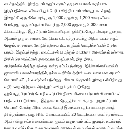
கடக்நாத்தில், இரத்தமும் எலும்புகளும் முழுமையாகக் கருப்பாக
இருப்பதில்லை. விலையிலும் பெரிய வித்தியாசம் உள்ளது. கடக்நாத்
இறைச்சி ஒரு கிலோவுக்கு ரூ.1,000 முதல் ரூ.1,200 வரை விலை
போகிறது. ஒரு உயிருள்ள கோழி ரூ.2,000 முதல் ரூ.3,000 வரை
கிடைக்கிறது. இது அயாம் செமானியுடன் ஒப்பிடும்போது மிகவும் குறைவு,
ஆனால் ஒரு சாதாரண கோழியை விட பத்து மடங்கு அதிக லாபம் தரும்.
மேலும், சாதாரண கோழிக்கறியை விட கருப்புக் கோழிக்கறியில் அதிக
புரதம், இரும்புச்சத்து, வைட்டமின் பி மற்றும் அமினோ அமிலங்கள் உள்ளன.
இதில் கொலஸ்ட்ரால் குறைவாக இருப்பதால், இது இதய
ஆரோக்கியத்திற்கு நல்லது என்று நம்பப்படுகிறது. இந்தோனேசியாவின்
ஜாவானிய கலாச்சாரத்தில், நல்ல அதிர்ஷ்டத்தின் அடையாளமாக அயாம்
செமானி வீட்டில் வளர்க்கப்படுகிறது. சில சடங்குகளில் இதை பலியிடுவது
எதிர்மறை ஆற்றலை அகற்றும் என்றும் நம்பப்படுகிறது.
தற்போது, ​​பிராய்லர் கோழி வளர்ப்பில் தீவன விலை உயர்வால் விவசாயிகள்
பாதிக்கப்பட்டுள்ளனர். இத்தகைய நேரத்தில், கடக்நாத் மற்றும் அயாம்
செமானி போன்ற அரிய வகை கோழி இனங்கள் புதிய வாய்ப்புகளைத்
திறந்துள்ளன. ஒரு சிறிய கொட்டகையில் 20 கோழிகளை வளர்த்தால்கூட,
ஆண்டுக்கு லட்சக்கணக்கான ரூபாய் வருமானம் ஈட்ட முடியும். கடக்நாத்
கோழி வளர்ப்பிற்கு அரசு வேளாண் அறிவியல் மையங்கள் மானியம் வழங்கி