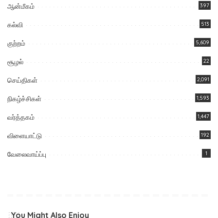
ஆன்மீகம்
397
கல்வி
513
குற்றம்
5,609
சூழல்
22
செய்திகள்
2,091
நிகழ்ச்சிகள்
1,593
வர்த்தகம்
1,447
விளையாட்டு
192
வேலைவாய்ப்பு
1
You Might Also Enjoy