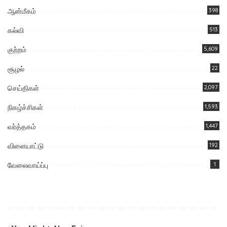
ஆன்மீகம்
398
கல்வி
513
குற்றம்
5,609
சூழல்
22
செய்திகள்
2,097
நிகழ்ச்சிகள்
1,593
வர்த்தகம்
1,447
விளையாட்டு
192
வேலைவாய்ப்பு
1