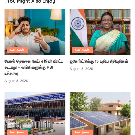
You Might Also Enjoy
செய்திகள்
செய்திகள்
லோன் தொகை கேட்டு இனி மிரட்ட
ஐகோர்ட்டுக்கு 15 புதிய நீதிபதிகள்
கூடாது – வங்கிகளுக்கு RBI
August 8, 2026
உத்தரவு
August 8, 2026
செய்திகள்
செய்திகள்