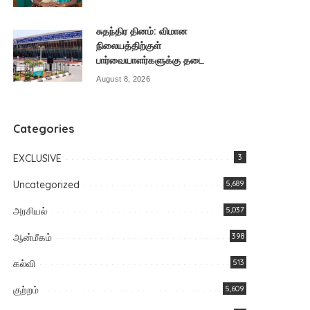
சுதந்திர தினம்: விமான
நிலையத்திற்குள்
பார்வையாளர்களுக்கு தடை
August 8, 2026
Categories
EXCLUSIVE
3
Uncategorized
5,689
அரசியல்
5,037
ஆன்மீகம்
398
கல்வி
513
குற்றம்
5,609