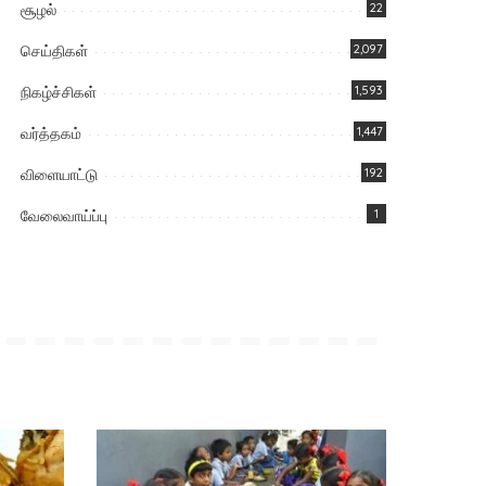
சூழல்
22
செய்திகள்
2,097
நிகழ்ச்சிகள்
1,593
வர்த்தகம்
1,447
விளையாட்டு
192
வேலைவாய்ப்பு
1