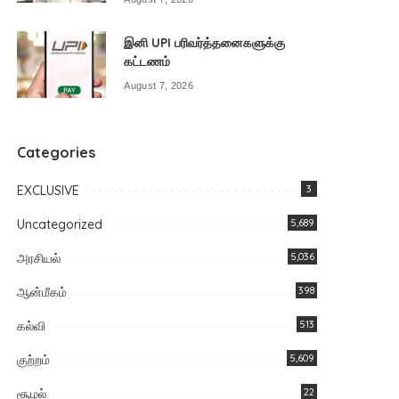
இனி UPI பரிவர்த்தனைகளுக்கு
கட்டணம்
August 7, 2026
Categories
EXCLUSIVE
3
Uncategorized
5,689
அரசியல்
5,036
ஆன்மீகம்
398
கல்வி
513
குற்றம்
5,609
சூழல்
22