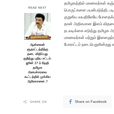
தமிழகத்தில் மாணவர்கள் கஞ்
READ NEXT
பொருட்களை பயன்படுத்தி, படி
குறுகிய வயதிலேயே போதைக்கு
தான் அதிகமான இளம் விதவைக
நடவடிக்கை எடுத்து தமிழக அ
மாணவர்கள் மற்றும் இளைஞர்க
போராட்டம் நடைபெறுகின்றது எ
ஆன்லைன்
சூதாட்டத்திற்கு
தடை விதிப்பது
குறித்து புதிய சட்டம்:
ஜூன் 27 ம் தேதி
தமிழக
அமைச்சரவை
கூட்டத்தில் முக்கிய
ஆலோசனை..!!
Share on Facebook
SHARE ON