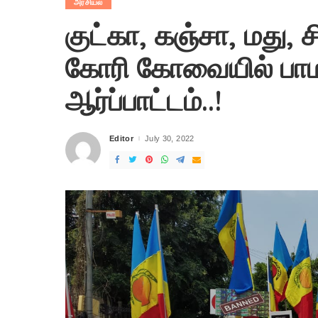
அரசியல்
குட்கா, கஞ்சா, மது,
கோரி கோவையில் பாமக
ஆர்ப்பாட்டம்..!
Editor
July 30, 2022
Posted
by