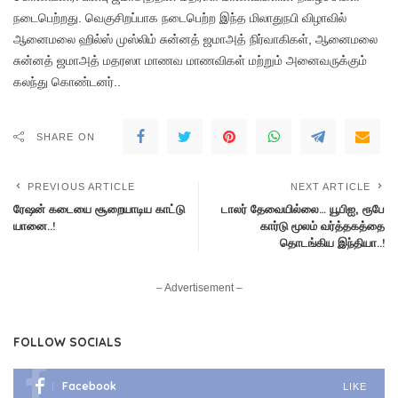
நடைபெற்றது. வெகுசிறப்பாக நடைபெற்ற இந்த மிலாதுநபி விழாவில்
ஆனைமலை ஹில்ஸ் முஸ்லிம் சுன்னத் ஜமாஅத் நிர்வாகிகள், ஆனைமலை
சுன்னத் ஜமாஅத் மதரஸா மாணவ மாணவிகள் மற்றும் அனைவருக்கும்
கலந்து கொண்டனர்..
SHARE ON
PREVIOUS ARTICLE
NEXT ARTICLE
ரேஷன் கடையை சூறையாடிய காட்டு
டாலர் தேவையில்லை… யூபிஐ, ரூபே
யானை..!
கார்டு மூலம் வர்த்தகத்தை
தொடங்கிய இந்தியா..!
– Advertisement –
FOLLOW SOCIALS
Facebook
LIKE