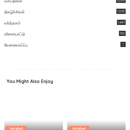
செய்திகள்
2,093
நிகழ்ச்சிகள்
1,593
வர்த்தகம்
1,447
விளையாட்டு
192
வேலைவாய்ப்பு
1
You Might Also Enjoy
செய்திகள்
செய்திகள்