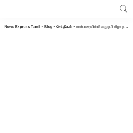
News Express Tamil
>
Blog
>
செய்திகள்
>
வால்பாறையில் மிலாது நபி விழா நபிகள் நாயகத்தின் வாழ்க்கை பாடல்களை பாடி அசத்திய மதரஸா மாணவர்கள்..!