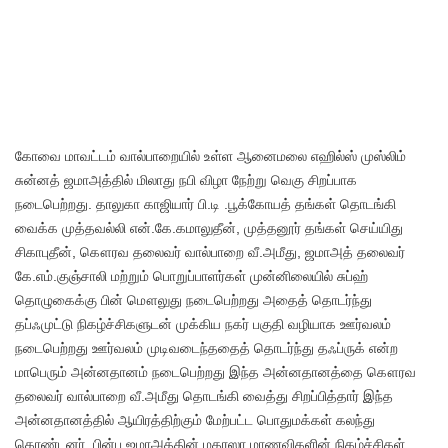
கோவை மாவட்டம் வால்பாறையில் உள்ள ஆனைமலை எஹில்ஸ் முஸ்லிம்
சுன்னத் ஜமாஅத்தில் மிலாது நபி விழா நேற்று வெகு சிறப்பாக
நடைபெற்றது. தாலுகா காஜியார் பி.டி .பூக்கோயத் தங்கள் தொடங்கி
வைக்க முத்தவல்லி என்.கே.கமாலுதீன், முத்தனூர் தங்கள் செய்யிது
சிகாபுதீன், கௌரவ தலைவர் வால்பாறை வீ.அமீது, ஜமாஅத் தலைவர்
கே.எம்.குஞ்சாலி மற்றும் பொறுப்பாளர்கள் முன்னிலையில் சுப்ஹ்
தொழுகைக்கு பின் மௌலுது நடைபெற்றது அதைத் தொடர்ந்து
தப்ஃமுட்டு நிகழ்ச்சிகளுடன் முக்கிய நகர் பகுதி வழியாக ஊர்வலம்
நடைபெற்றது ஊர்வலம் முடிவடைந்ததைத் தொடர்ந்து தஃப்ருக் என்ற
மாபெரும் அன்னதானம் நடைபெற்றது இந்த அன்னதானத்தை கௌரவ
தலைவர் வால்பாறை வீ.அமீது தொடங்கி வைத்து சிறப்பித்தார் இந்த
அன்னதானத்தில் ஆயிரத்திற்கும் மேற்பட்ட பொதுமக்கள் கலந்து
கொண்டனர். பின்பு ஜமாஅத்தின் மதரஸா மாணவிகளின் நிகழ்ச்சிகள்