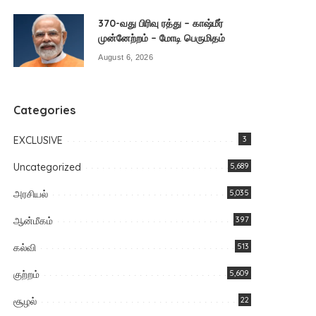
370-வது பிரிவு ரத்து – காஷ்மீர்
முன்னேற்றம் – மோடி பெருமிதம்
August 6, 2026
Categories
EXCLUSIVE
3
Uncategorized
5,689
அரசியல்
5,035
ஆன்மீகம்
397
கல்வி
513
குற்றம்
5,609
சூழல்
22