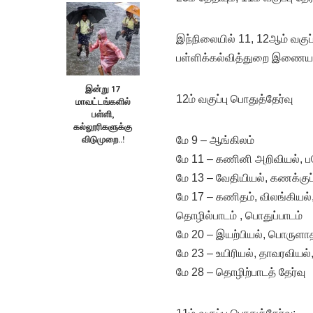
இந்நிலையில் 11, 12ஆம் வக
பள்ளிக்கல்வித்துறை இணையதள
இன்று 17
12ம் வகுப்பு பொதுத்தேர்வு
மாவட்டங்களில்
பள்ளி,
கல்லூரிகளுக்கு
விடுமுறை..!
மே 9 – ஆங்கிலம்
மே 11 – கணினி அறிவியல், பய
மே 13 – வேதியியல், கணக்குப்
மே 17 – கணிதம், விலங்கியல்
தொழில்பாடம் , பொதுப்பாடம்
மே 20 – இயற்பியல், பொருளாத
மே 23 – உயிரியல், தாவரவியல
மே 28 – தொழிற்பாடத் தேர்வு