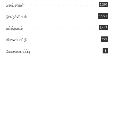
செய்திகள்
2,091
நிகழ்ச்சிகள்
1,593
வர்த்தகம்
1,447
விளையாட்டு
192
வேலைவாய்ப்பு
1