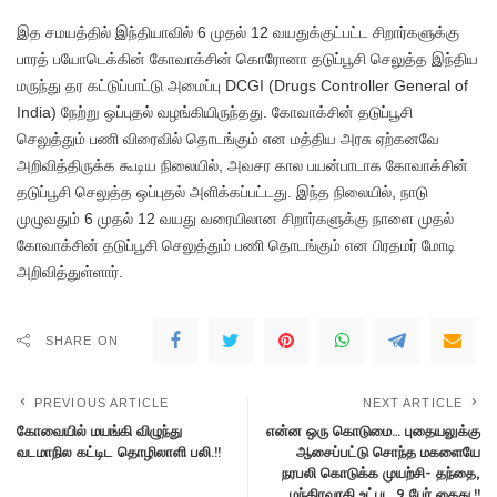
இத சமயத்தில் இந்தியாவில் 6 முதல் 12 வயதுக்குட்பட்ட சிறார்களுக்கு
பாரத் பயோடெக்கின் கோவாக்சின் கொரோனா தடுப்பூசி செலுத்த இந்திய
மருந்து தர கட்டுப்பாட்டு அமைப்பு DCGI (Drugs Controller General of
India) நேற்று ஒப்புதல் வழங்கியிருந்தது. கோவாக்சின் தடுப்பூசி
செலுத்தும் பணி விரைவில் தொடங்கும் என மத்திய அரசு ஏற்கனவே
அறிவித்திருக்க கூடிய நிலையில், அவசர கால பயன்பாடாக கோவாக்சின்
தடுப்பூசி செலுத்த ஒப்புதல் அளிக்கப்பட்டது. இந்த நிலையில், நாடு
முழுவதும் 6 முதல் 12 வயது வரையிலான சிறார்களுக்கு நாளை முதல்
கோவாக்சின் தடுப்பூசி செலுத்தும் பணி தொடங்கும் என பிரதமர் மோடி
அறிவித்துள்ளார்.
SHARE ON
PREVIOUS ARTICLE
NEXT ARTICLE
கோவையில் மயங்கி விழுந்து
என்ன ஒரு கொடுமை… புதையலுக்கு
வடமாநில கட்டிட தொழிலாளி பலி.!!
ஆசைப்பட்டு சொந்த மகளையே
நரபலி கொடுக்க முயற்சி- தந்தை,
மந்திரவாதி உட்பட 9 பேர் கைது.!!