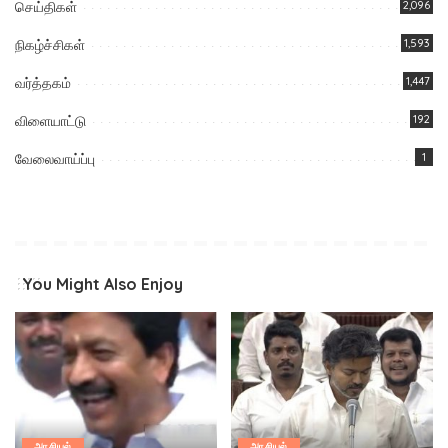
செய்திகள்
2,096
நிகழ்ச்சிகள்
1,593
வர்த்தகம்
1,447
விளையாட்டு
192
வேலைவாய்ப்பு
1
You Might Also Enjoy
அரசியல்
அரசியல்