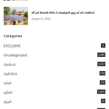
வீட்டில் சோலார் சிஸ்டம் வைத்தால் ஒரு லட்சம் மானியம்
August 8, 2026
Categories
EXCLUSIVE
3
Uncategorized
5,689
அரசியல்
5,037
ஆன்மீகம்
398
கல்வி
513
குற்றம்
5,609
சூழல்
22